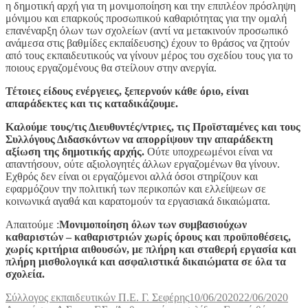
η δημοτική αρχή για τη μονιμοποίηση και την επιπλέον πρόσληψη
μόνιμου και επαρκούς προσωπικού καθαριότητας για την ομαλή
επανέναρξη όλων των σχολείων (αντί να μετακινούν προσωπικό
ανάμεσα στις βαθμίδες εκπαίδευσης) έχουν το θράσος να ζητούν
από τους εκπαιδευτικούς να γίνουν μέρος του σχεδίου τους για το
ποιους εργαζομένους θα στείλουν στην ανεργία.
Τέτοιες είδους ενέργειες, ξεπερνούν κάθε όριο, είναι
απαράδεκτες και τις καταδικάζουμε.
Καλούμε τους/τις Διευθυντές/ντριες, τις Προϊσταμένες και τους
Συλλόγους Διδασκόντων να απορρίψουν την απαράδεκτη
αξίωση της δημοτικής αρχής.
Ούτε υποχρεωμένοι είναι να
απαντήσουν, ούτε αξιολογητές άλλων εργαζομένων θα γίνουν.
Εχθρός δεν είναι οι εργαζόμενοι αλλά όσοι στηρίζουν και
εφαρμόζουν την πολιτική των περικοπών και ελλείψεων σε
κοινωνικά αγαθά και καρατομούν τα εργασιακά δικαιώματα.
Απαιτούμε :
Μονιμοποίηση όλων των συμβασιούχων
καθαριστών – καθαριστριών χωρίς όρους και προϋποθέσεις,
χωρίς κριτήρια αιθουσών, με πλήρη και σταθερή εργασία και
πλήρη μισθολογικά και ασφαλιστικά δικαιώματα σε όλα τα
σχολεία.
Συντάκτης
Δημοσιεύτηκε
Κατη
Σύλλογος εκπαιδευτικών Π.Ε. Γ. Σεφέρης
10/06/2020
22/06/2020