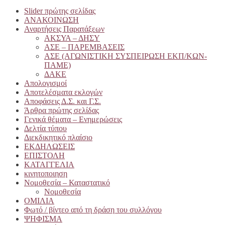
Slider πρώτης σελίδας
ΑΝΑΚΟΙΝΩΣΗ
Αναρτήσεις Παρατάξεων
ΑΚΣΥΑ – ΔΗΣΥ
ΑΣΕ – ΠΑΡΕΜΒΑΣΕΙΣ
ΑΣΕ (ΑΓΩΝΙΣΤΙΚΗ ΣΥΣΠΕΙΡΩΣΗ ΕΚΠ/ΚΩΝ-
ΠΑΜΕ)
ΔΑΚΕ
Απολογισμοί
Αποτελέσματα εκλογών
Αποφάσεις Δ.Σ. και Γ.Σ.
Άρθρα πρώτης σελίδας
Γενικά θέματα – Ενημερώσεις
Δελτία τύπου
Διεκδικητικό πλαίσιο
ΕΚΔΗΛΩΣΕΙΣ
ΕΠΙΣΤΟΛΗ
ΚΑΤΑΓΓΕΛΙΑ
κινητοποιηση
Νομοθεσία – Καταστατικό
Νομοθεσία
ΟΜΙΛΙΑ
Φωτό / βίντεο από τη δράση του συλλόγου
ΨΗΦΙΣΜΑ