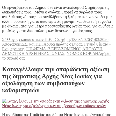
Οι εργαζόμενοι του Δήμου δεν είναι αναλώσιμοι! Στηρίζουμε τις
διεκδικήσεις τους. Μόνο ο αγώνας μπορεί να σαρώσει τους
αντιλαϊκούς νόμους που συνθλίβουν τη ζωή μας και να ανοίξει μια
άλλη προοπτική για το δικαίωμα στη μόνιμη και σταθερή εργασία
με δικαιώματα, για μέτρα προστασίας της υγείας τους, για αυξήσεις
μισθών, για τη διασφάλιση των θέσεων εργασίας τους.
Συντάκτης
Δημοσιεύτηκε
Κατη
Σύλλογος εκπαιδευτικών Π.Ε. Γ. Σεφέρης
18/03/2026
31/03/2026
την
Αποφάσεις Δ.Σ. και Γ.Σ.
,
Άρθρα πρώτης σελίδας
,
Γενικά θέματα -
Ετικέτες
Ενημερώσεις
,
ΨΗΦΙΣΜΑ
13 ΕΡΓΑΖΟΜΕΝΟΙ
,
ΑΠΟΛΥΣΗ
,
ΔΗΜΟΤΙΚΗ ΑΡΧΗ ΝΕΑΣ ΙΩΝΙΑΣ
,
ΝΟΜΟΣ ΒΟΡΙΔΗ
Αφήστε
στο
το σχόλιό σας
ΚΑΤΑΓΓΕΛΛΟΥΜΕ
ΤΗ
Καταγγέλλουμε την απαράδεκτη αξίωση
ΣΤΑΣΗ
της δημοτικής Αρχής Νέας Ιωνίας για
ΤΗΣ
ΔΗΜΟΤΙΚΗΣ
αξιολόγηση των συμβασιούχων
ΑΡΧΗΣ
καθαριστριών
Ν.
ΙΩΝΙΑΣ
ΠΟΥ
ΔΕ
ΣΤΗΡΙΖΕΙ
τους
Η αντιδήμαρχος Παιδείας του δήμου Νέας Ιωνίας με έγγραφό της