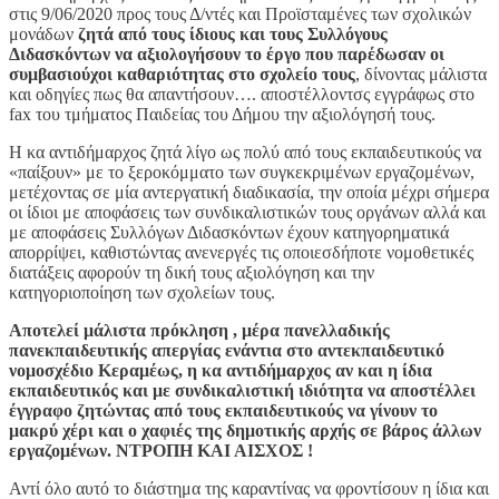
ΕΡΓΑΖΟΜΕΝΟΥΣ
στις 9/06/2020 προς τους Δ/ντές και Προϊσταμένες των σχολικών
ΚΑΙ
μονάδων
ζητά από τους ίδιους και τους Συλλόγους
ΤΟΥΣ
Διδασκόντων να αξιολογήσουν το έργο που παρέδωσαν οι
ΟΔΗΓΕΙ
συμβασιούχοι καθαριότητας στο σχολείο τους
, δίνοντας μάλιστα
ΣΤΗΝ
και οδηγίες πως θα απαντήσουν…. αποστέλλοντσς εγγράφως στο
ΑΠΟΛΥΣΗ!
fax του τμήματος Παιδείας του Δήμου την αξιολόγησή τους.
Η κα αντιδήμαρχος ζητά λίγο ως πολύ από τους εκπαιδευτικούς να
«παίξουν» με το ξεροκόμματο των συγκεκριμένων εργαζομένων,
μετέχοντας σε μία αντεργατική διαδικασία, την οποία μέχρι σήμερα
οι ίδιοι με αποφάσεις των συνδικαλιστικών τους οργάνων αλλά και
με αποφάσεις Συλλόγων Διδασκόντων έχουν κατηγορηματικά
απορρίψει, καθιστώντας ανενεργές τις οποιεσδήποτε νομοθετικές
διατάξεις αφορούν τη δική τους αξιολόγηση και την
κατηγοριοποίηση των σχολείων τους.
Αποτελεί μάλιστα πρόκληση , μέρα πανελλαδικής
πανεκπαιδευτικής απεργίας ενάντια στο αντεκπαιδευτικό
νομοσχέδιο Κεραμέως, η κα αντιδήμαρχος αν και η ίδια
εκπαιδευτικός και με συνδικαλιστική ιδιότητα να αποστέλλει
έγγραφο ζητώντας από τους εκπαιδευτικούς να γίνουν το
μακρύ χέρι και ο χαφιές της δημοτικής αρχής σε βάρος άλλων
εργαζομένων. ΝΤΡΟΠΗ ΚΑΙ ΑΙΣΧΟΣ !
Αντί όλο αυτό το διάστημα της καραντίνας να φροντίσουν η ίδια και