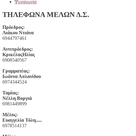
Ψυχαγωγία
ΤΗΛΕΦΩΝΑ ΜΕΛΩΝ Δ.Σ.
Πρόεδρος:
Λιάκου Ντιάνα
6944797461
Αντιπρόεδρος:
ΚρικέλαςΗλίας
6908540567
Γραμματέας:
Ιωάννα Ασλανίδου
6974344524
Ταμίας:
Νέλλη Βοργιά
6981449899
Μέλος:
Ευαγγελία Τόλη.....
6978514137