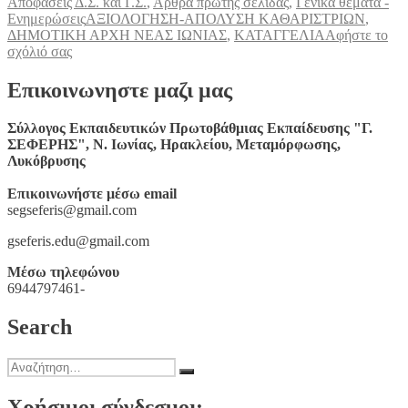
την
Αποφάσεις Δ.Σ. και Γ.Σ.
,
Άρθρα πρώτης σελίδας
,
Γενικά θέματα -
Ετικέτες
Ενημερώσεις
ΑΞΙΟΛΟΓΗΣΗ-ΑΠΟΛΥΣΗ ΚΑΘΑΡΙΣΤΡΙΩΝ
,
ΔΗΜΟΤΙΚΗ ΑΡΧΗ ΝΕΑΣ ΙΩΝΙΑΣ
,
ΚΑΤΑΓΓΕΛΙΑ
Αφήστε το
στο
σχόλιό σας
Καταγγέλλουμε
την
Επικοινωνηστε μαζι μας
απαράδεκτη
αξίωση
Σύλλογος Εκπαιδευτικών Πρωτοβάθμιας Εκπαίδευσης "Γ.
της
ΣΕΦΕΡΗΣ", Ν. Ιωνίας, Ηρακλείου, Μεταμόρφωσης,
δημοτικής
Λυκόβρυσης
Αρχής
Νέας
Επικοινωνήστε μέσω email
Ιωνίας
segseferis@gmail.com
για
αξιολόγηση
gseferis.edu@gmail.com
των
συμβασιούχων
Μέσω τηλεφώνου
καθαριστριών
6944797461-
Search
Αναζήτηση
Αναζήτηση
για:
Χρήσιμοι σύνδεσμοι: