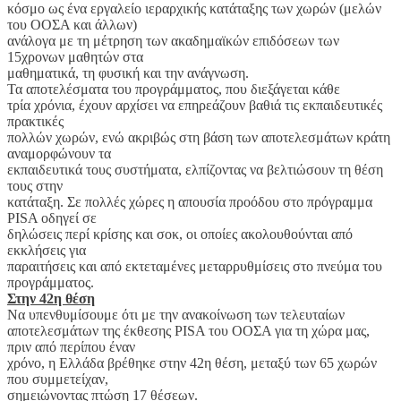
κόσμο ως ένα εργαλείο ιεραρχικής κατάταξης των χωρών (μελών
του ΟΟΣΑ και άλλων)
ανάλογα με τη μέτρηση των ακαδημαϊκών επιδόσεων των
15χρονων μαθητών στα
μαθηματικά, τη φυσική και την ανάγνωση.
Τα αποτελέσματα του προγράμματος, που διεξάγεται κάθε
τρία χρόνια, έχουν αρχίσει να επηρεάζουν βαθιά τις εκπαιδευτικές
πρακτικές
πολλών χωρών, ενώ ακριβώς στη βάση των αποτελεσμάτων κράτη
αναμορφώνουν τα
εκπαιδευτικά τους συστήματα, ελπίζοντας να βελτιώσουν τη θέση
τους στην
κατάταξη. Σε πολλές χώρες η απουσία προόδου στο πρόγραμμα
PISA οδηγεί σε
δηλώσεις περί κρίσης και σοκ, οι οποίες ακολουθούνται από
εκκλήσεις για
παραιτήσεις και από εκτεταμένες μεταρρυθμίσεις στο πνεύμα του
προγράμματος.
Στην 42η θέση
Να υπενθυμίσουμε ότι με την ανακοίνωση των τελευταίων
αποτελεσμάτων της έκθεσης PISA του ΟΟΣΑ για τη χώρα μας,
πριν από περίπου έναν
χρόνο, η Ελλάδα βρέθηκε στην 42η θέση, μεταξύ των 65 χωρών
που συμμετείχαν,
σημειώνοντας πτώση 17 θέσεων.