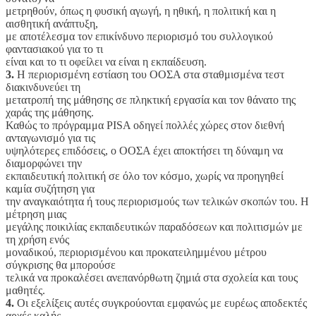
μετρηθούν, όπως η φυσική αγωγή, η ηθική, η πολιτική και η
αισθητική ανάπτυξη,
με αποτέλεσμα τον επικίνδυνο περιορισμό του συλλογικού
φαντασιακού για το τι
είναι και το τι οφείλει να είναι η εκπαίδευση.
3.
Η περιορισμένη εστίαση του ΟΟΣΑ στα σταθμισμένα τεστ
διακινδυνεύει τη
μετατροπή της μάθησης σε πληκτική εργασία και τον θάνατο της
χαράς της μάθησης.
Καθώς το πρόγραμμα PISA οδηγεί πολλές χώρες στον διεθνή
ανταγωνισμό για τις
υψηλότερες επιδόσεις, ο ΟΟΣΑ έχει αποκτήσει τη δύναμη να
διαμορφώνει την
εκπαιδευτική πολιτική σε όλο τον κόσμο, χωρίς να προηγηθεί
καμία συζήτηση για
την αναγκαιότητα ή τους περιορισμούς των τελικών σκοπών του. Η
μέτρηση μιας
μεγάλης ποικιλίας εκπαιδευτικών παραδόσεων και πολιτισμών με
τη χρήση ενός
μοναδικού, περιορισμένου και προκατειλημμένου μέτρου
σύγκρισης θα μπορούσε
τελικά να προκαλέσει ανεπανόρθωτη ζημιά στα σχολεία και τους
μαθητές.
4.
Οι εξελίξεις αυτές συγκρούονται εμφανώς με ευρέως αποδεκτές
αρχές καλής