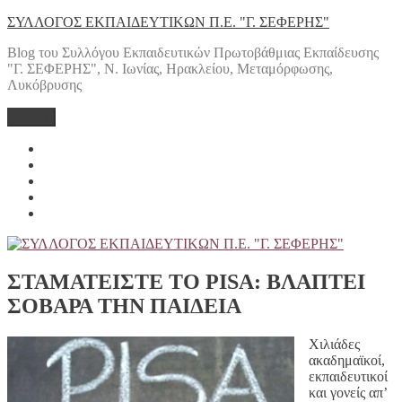
Μετάβαση
ΣΥΛΛΟΓΟΣ ΕΚΠΑΙΔΕΥΤΙΚΩΝ Π.Ε. "Γ. ΣΕΦΕΡΗΣ"
στο
Blog του Συλλόγου Εκπαιδευτικών Πρωτοβάθμιας Εκπαίδευσης
περιεχόμενο
"Γ. ΣΕΦΕΡΗΣ", Ν. Ιωνίας, Ηρακλείου, Μεταμόρφωσης,
Λυκόβρυσης
Μενού
Yelp
Facebook
Twitter
Instagram
Email
ΣΤΑΜΑΤΕΙΣΤΕ ΤΟ PISA: ΒΛΑΠΤΕΙ
ΣΟΒΑΡΑ ΤΗΝ ΠΑΙΔΕΙΑ
Χιλιάδες
ακαδημαϊκοί,
εκπαιδευτικοί
και γονείς απ’