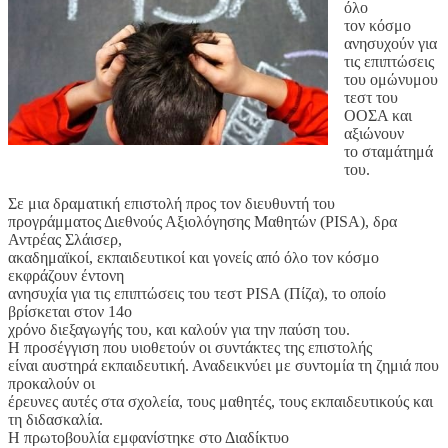
όλο
τον κόσμο
ανησυχούν για
τις επιπτώσεις
του ομώνυμου
τεστ του
ΟΟΣΑ και
αξιώνουν
το σταμάτημά
του.
Σε μια δραματική επιστολή προς τον διευθυντή του
προγράμματος Διεθνούς Αξιολόγησης Μαθητών (PISA), δρα
Αντρέας Σλάισερ,
ακαδημαϊκοί, εκπαιδευτικοί και γονείς από όλο τον κόσμο
εκφράζουν έντονη
ανησυχία για τις επιπτώσεις του τεστ PISA (Πίζα), το οποίο
βρίσκεται στον 14ο
χρόνο διεξαγωγής του, και καλούν για την παύση του.
Η προσέγγιση που υιοθετούν οι συντάκτες της επιστολής
είναι αυστηρά εκπαιδευτική. Αναδεικνύει με συντομία τη ζημιά που
προκαλούν οι
έρευνες αυτές στα σχολεία, τους μαθητές, τους εκπαιδευτικούς και
τη διδασκαλία.
Η πρωτοβουλία εμφανίστηκε στο Διαδίκτυο