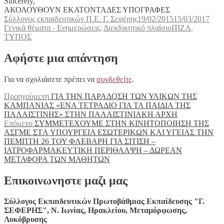
Sincerely,
ΑΚΟΛΟΥΘΟΥΝ ΕΚΑΤΟΝΤΑΔΕΣ ΥΠΟΓΡΑΦΕΣ
Συντάκτης
Δημοσιεύτηκε
Κατη
Σύλλογος εκπαιδευτικών Π.Ε. Γ. Σεφέρης
19/02/2015
15/03/2017
την
Ετικέτες
Γενικά θέματα - Ενημερώσεις
,
Διεκδικητικό πλαίσιο
ΠΙΖΑ
,
ΤΥΠΟΣ
Αφήστε μια απάντηση
Για να σχολιάσετε πρέπει να
συνδεθείτε
.
Πλοήγηση
Προηγούμενο
Προηγούμενη
ΓΙΑ ΤΗΝ ΠΑΡΑΔΟΣΗ ΤΩΝ ΥΛΙΚΩΝ ΤΗΣ
άρθρο:
ΚΑΜΠΑΝΙΑΣ «ΕΝΑ ΤΕΤΡΑΔΙΟ ΓΙΑ ΤΑ ΠΑΙΔΙΑ ΤΗΣ
άρθρων
ΠΑΛΑΙΣΤΙΝΗΣ» ΣΤΗΝ ΠΑΛΑΙΣΤΙΝΙΑΚΗ ΑΡΧΗ
Επόμενο
Επόμενο
ΣΥΜΜΕΤΕΧΟΥΜΕ ΣΤΗΝ ΚΙΝΗΤΟΠΟΙΗΣΗ ΤΗΣ
άρθρο:
ΑΣΓΜΕ ΣΤA ΥΠΟΥΡΓΕΙA EΣΩΤΕΡΙΚΩΝ ΚΑΙ ΥΓΕΙΑΣ ΤΗΝ
ΠΕΜΠΤΗ 26 ΤΟΥ ΦΛΕΒΑΡΗ ΓΙΑ ΣΙΤΙΣΗ –
ΙΑΤΡΟΦΑΡΜΑΚΕΥΤΙΚΗ ΠΕΡΙΘΑΛΨΗ – ΔΩΡΕΑΝ
ΜΕΤΑΦΟΡΑ ΤΩΝ ΜΑΘΗΤΩΝ
Επικοινωνηστε μαζι μας
Σύλλογος Εκπαιδευτικών Πρωτοβάθμιας Εκπαίδευσης "Γ.
ΣΕΦΕΡΗΣ", Ν. Ιωνίας, Ηρακλείου, Μεταμόρφωσης,
Λυκόβρυσης