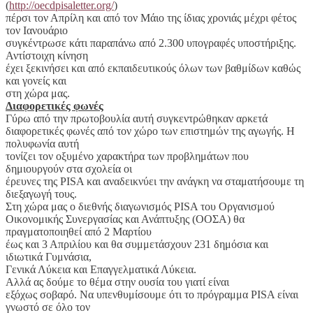
(
http://oecdpisaletter.org/
)
πέρσι τον Απρίλη και από τον Μάιο της ίδιας χρονιάς μέχρι φέτος
τον Ιανουάριο
συγκέντρωσε κάτι παραπάνω από 2.300 υπογραφές υποστήριξης.
Αντίστοιχη κίνηση
έχει ξεκινήσει και από εκπαιδευτικούς όλων των βαθμίδων καθώς
και γονείς και
στη χώρα μας.
Διαφορετικές φωνές
Γύρω από την πρωτοβουλία αυτή συγκεντρώθηκαν αρκετά
διαφορετικές φωνές από τον χώρο των επιστημών της αγωγής. Η
πολυφωνία αυτή
τονίζει τον οξυμένο χαρακτήρα των προβλημάτων που
δημιουργούν στα σχολεία οι
έρευνες της PISA και αναδεικνύει την ανάγκη να σταματήσουμε τη
διεξαγωγή τους.
Στη χώρα μας ο διεθνής διαγωνισμός PISA του Οργανισμού
Οικονομικής Συνεργασίας και Ανάπτυξης (ΟΟΣΑ) θα
πραγματοποιηθεί από 2 Μαρτίου
έως και 3 Απριλίου και θα συμμετάσχουν 231 δημόσια και
ιδιωτικά Γυμνάσια,
Γενικά Λύκεια και Επαγγελματικά Λύκεια.
Αλλά ας δούμε το θέμα στην ουσία του γιατί είναι
εξόχως σοβαρό. Να υπενθυμίσουμε ότι το πρόγραμμα PISA είναι
γνωστό σε όλο τον