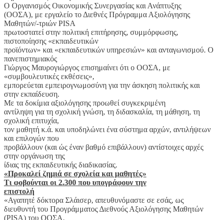
Ο Οργανισμός Οικονομικής Συνεργασίας και Ανάπτυξης
(ΟΟΣΑ), με εργαλείο το Διεθνές Πρόγραμμα Αξιολόγησης
Μαθητών/-τριών PISA
πρωτοστατεί στην πολιτική επιτήρησης, συμμόρφωσης,
πιστοποίησης «εκπαιδευτικών
προϊόντων» και «εκπαιδευτικών υπηρεσιών» και ανταγωνισμού. Ο
πανεπιστημιακός
Γιώργος Μαυρογιώργος επισημαίνει ότι ο ΟΟΣΑ, με
«συμβουλευτικές εκθέσεις»,
εμπορεύεται εμπειρογνωμοσύνη για την άσκηση πολιτικής και
στην εκπαίδευση.
Με τα δοκίμια αξιολόγησης προωθεί συγκεκριμένη
αντίληψη για τη σχολική γνώση, τη διδασκαλία, τη μάθηση, τη
σχολική επιτυχία,
τον μαθητή κ.ά. και υποδηλώνει ένα σύστημα αρχών, αντιλήψεων
και επιλογών που
προβάλλουν (και ώς έναν βαθμό επιβάλλουν) αντίστοιχες αρχές
στην οργάνωση της
ίδιας της εκπαιδευτικής δια­δικασίας.
«Προκαλεί ζημιά σε σχολεία και μαθητές»
Τι φοβούνται οι 2.300 που υπογράφουν την
επιστολή
«Αγαπητέ δόκτορα Σλάισερ, απευθυνόμαστε σε εσάς, ως
διευθυντή του Προγράμματος Διεθνούς Αξιολόγησης Μαθητών
(PISA) του ΟΟΣΑ.