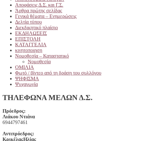
Αποφάσεις Δ.Σ. και Γ.Σ.
Άρθρα πρώτης σελίδας
Γενικά θέματα – Ενημερώσεις
Δελτία τύπου
Διεκδικητικό πλαίσιο
ΕΚΔΗΛΩΣΕΙΣ
ΕΠΙΣΤΟΛΗ
ΚΑΤΑΓΓΕΛΙΑ
κινητοποιηση
Νομοθεσία – Καταστατικό
Νομοθεσία
ΟΜΙΛΙΑ
Φωτό / βίντεο από τη δράση του συλλόγου
ΨΗΦΙΣΜΑ
Ψυχαγωγία
ΤΗΛΕΦΩΝΑ ΜΕΛΩΝ Δ.Σ.
Πρόεδρος:
Λιάκου Ντιάνα
6944797461
Αντιπρόεδρος:
ΚρικέλαςΗλίας