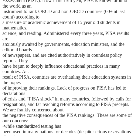
Assessment (PISA). Now in its 13th year, PISA is known around
the world as an
instrument to rank OECD and non-OECD countries (60+ at last
count) according to
a measure of academic achievement of 15 year old students in
mathematics,
science, and reading. Administered every three years, PISA results
are
anxiously awaited by governments, education ministers, and the
editorial boards
of newspapers, and are cited authoritatively in countless policy
reports. They
have begun to deeply influence educational practices in many
countries. As a
result of PISA, countries are overhauling their education systems in
the hopes
of improving their rankings. Lack of progress on PISA has led to
declarations
of crisis and “PISA shock” in many countries, followed by calls for
resignations, and far-reaching reforms according to PISA precepts.
We are frankly concerned about
the negative consequences of the PISA rankings. These are some of
our concerns:
-while standardized testing has
been used in many nations for decades (despite serious reservations