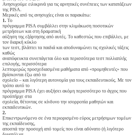
Ανησυχούμε ειλικρινά για τις αρνητικές συνέπειες των κατατάξεων
της PISA.
Μερικές από τις ανησυχίες είναι οι παρακάτω:
1.
Το
πρόγραμμα PISA συμβάλλει στην κλιμάκωση ποσοτικών
μετρήσεων και στη δραματική
αύξηση της εξάρτησης από αυτές. Το καθεστώς που επιβάλλει, με
τον διαρκή κύκλο
των τεστ, βλάπτει τα παιδιά και αποδυναμώνει τις σχολικές τάξεις
καθώς
αναπόφευκτα συνεπάγεται όλο και περισσότερα τεστ πολλαπλής
επιλογής, περισσότερα
λεπτομερώς προσχεδιασμένα μαθήματα από «προμηθευτές» που
βρίσκονται έξω από το
σχολείο – και λιγότερη αυτονομία για τους εκπαιδευτικούς. Με τον
τρόπο αυτό το
πρόγραμμα PISA έχει αυξήσει ακόμη περισσότερο το άγχος που
προϋπήρχε στα
σχολεία, θέτοντας σε κίνδυνο την ισορροπία μαθητών και
εκπαιδευτικών.
2.
Επικεντρωνόμενο σε ένα περιορισμένο εύρος μετρήσιμων τομέων
της εκπαίδευσης,
αποσπά την προσοχή από τομείς που είναι αδύνατο (ή λιγότερο
δυνατό) να