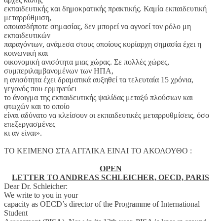
εκπαιδευτικής και δημοκρατικής πρακτικής. Καμία εκπαιδευτική
μεταρρύθμιση,
οποιασδήποτε σημασίας, δεν μπορεί να αγνοεί τον ρόλο μη
εκπαιδευτικών
παραγόντων, ανάμεσα στους οποίους κυρίαρχη σημασία έχει η
κοινωνική και
οικονομική ανισότητα μιας χώρας. Σε πολλές χώρες,
συμπεριλαμβανομένων των ΗΠΑ,
η ανισότητα έχει δραματικά αυξηθεί τα τελευταία 15 χρόνια,
γεγονός που ερμηνεύει
το άνοιγμα της εκπαιδευτικής ψαλίδας μεταξύ πλούσιων και
φτωχών και το οποίο
είναι αδύνατο να κλείσουν οι εκπαιδευτικές μεταρρυθμίσεις, όσο
επεξεργασμένες
κι αν είναι».
ΤΟ ΚΕΙΜΕΝΟ ΣΤΑ ΑΓΓΛΙΚΑ ΕΙΝΑΙ ΤΟ ΑΚΟΛΟΥΘΟ :
OPEN
LETTER TO ANDREAS SCHLEICHER, OECD, PARIS
Dear Dr. Schleicher:
We write to you in your
capacity as OECD’s director of the Programme of International
Student