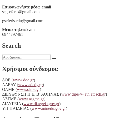
Επικοινωνήστε μέσω email
segseferis@gmail.com
gseferis.edu@gmail.com
Μέσω τηλεφώνου
6944797461-
Search
Αναζήτηση
Αναζήτηση
για:
Χρήσιμοι σύνδεσμοι:
ΔΟΕ (
www.doe.gr
)
ΑΔΕΔΥ (
www.adedy.gr
)
ΟΛΜΕ (
www.olme.gr
)
ΔΙΕΥΘΥΝΣΗ Π.Ε. Β’ ΑΘΗΝΑΣ (
www.dipe-v- ath.att.sch.gr
)
ΑΣΓΜΕ (
www.asgme.gr
)
ΔΙΑΥΓΕΙA (
www.diavgeia.gov.gr
)
ΥΠ.ΠΑΙΔΕΙΑΣ (
www.minedu.gov.gr
)