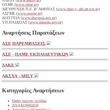
ΑΔΕΔΥ (
www.adedy.gr
)
ΟΛΜΕ (
www.olme.gr
)
ΔΙΕΥΘΥΝΣΗ Π.Ε. Β’ ΑΘΗΝΑΣ (
www.dipe-v- ath.att.sch.gr
)
ΑΣΓΜΕ (
www.asgme.gr
)
ΔΙΑΥΓΕΙA (
www.diavgeia.gov.gr
)
ΥΠ.ΠΑΙΔΕΙΑΣ (
www.minedu.gov.gr
)
Αναρτήσεις Παρατάξεων
ΑΣΕ ΠΑΡΕΜΒΑΣΕΙΣ
ΑΣΕ - ΠΑΜΕ ΕΚΠΑΙΔΕΥΤΙΚΩΝ
ΔΑΚΕ
ΑΚΣΥΑ - ΔΗΣΥ
Κατηγορίες Αναρτήσεων
Slider πρώτης σελίδας
ΑΝΑΚΟΙΝΩΣΗ
Αναρτήσεις Παρατάξεων