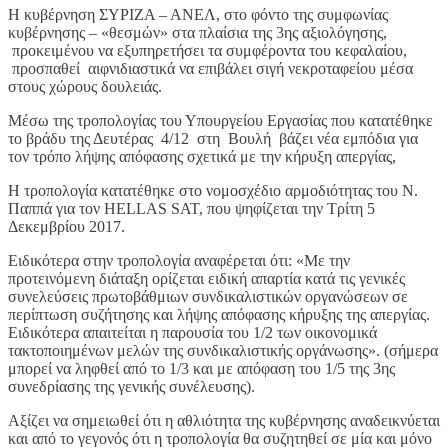
Η κυβέρνηση ΣΥΡΙΖΑ – ΑΝΕΛ, στο φόντο της συμφωνίας
κυβέρνησης – «θεσμών» στα πλαίσια της 3ης αξιολόγησης,
προκειμένου να εξυπηρετήσει τα συμφέροντα του κεφαλαίου,
προσπαθεί αιφνιδιαστικά να επιβάλει σιγή νεκροταφείου μέσα
στους χώρους δουλειάς.
Μέσω της τροπολογίας του Υπουργείου Εργασίας που κατατέθηκε
το βράδυ της Δευτέρας 4/12 στη Βουλή βάζει νέα εμπόδια για
τον τρόπο λήψης απόφασης σχετικά με την κήρυξη απεργίας,
Η τροπολογία κατατέθηκε στο νομοσχέδιο αρμοδιότητας του Ν.
Παππά για τον HELLAS SAT, που ψηφίζεται την Τρίτη 5
Δεκεμβρίου 2017.
Ειδικότερα στην τροπολογία αναφέρεται ότι: «Με την
προτεινόμενη διάταξη ορίζεται ειδική απαρτία κατά τις γενικές
συνελεύσεις πρωτοβάθμιων συνδικαλιστικών οργανώσεων σε
περίπτωση συζήτησης και λήψης απόφασης κήρυξης της απεργίας.
Ειδικότερα απαιτείται η παρουσία του 1/2 των οικονομικά
τακτοποιημένων μελών της συνδικαλιστικής οργάνωσης». (σήμερα
μπορεί να ληφθεί από το 1/3 και με απόφαση του 1/5 της 3ης
συνεδρίασης της γενικής συνέλευσης).
Αξίζει να σημειωθεί ότι η αθλιότητα της κυβέρνησης αναδεικνύεται
και από το γεγονός ότι η τροπολογία θα συζητηθεί σε μία και μόνο