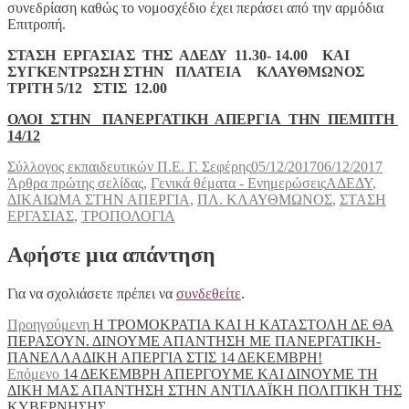
συνεδρίαση καθώς το νομοσχέδιο έχει περάσει από την αρμόδια
Επιτροπή.
ΣΤΑΣΗ ΕΡΓΑΣΙΑΣ ΤΗΣ ΑΔΕΔΥ 11.30- 14.00 ΚΑΙ
ΣΥΓΚΕΝΤΡΩΣΗ ΣΤΗΝ ΠΛΑΤΕΙΑ ΚΛΑΥΘΜΩΝΟΣ
ΤΡΙΤΗ 5/12 ΣΤΙΣ 12.00
ΟΛΟΙ ΣΤΗΝ ΠΑΝΕΡΓΑΤΙΚΗ ΑΠΕΡΓΙΑ ΤΗΝ ΠΕΜΠΤΗ
14/12
Συντάκτης
Δημοσιεύτηκε
Κατη
Σύλλογος εκπαιδευτικών Π.Ε. Γ. Σεφέρης
05/12/2017
06/12/2017
την
Ετικέτες
Άρθρα πρώτης σελίδας
,
Γενικά θέματα - Ενημερώσεις
ΑΔΕΔΥ
,
ΔΙΚΑΙΩΜΑ ΣΤΗΝ ΑΠΕΡΓΙΑ
,
ΠΛ. ΚΛΑΥΘΜΩΝΟΣ
,
ΣΤΑΣΗ
ΕΡΓΑΣΙΑΣ
,
ΤΡΟΠΟΛΟΓΙΑ
Αφήστε μια απάντηση
Για να σχολιάσετε πρέπει να
συνδεθείτε
.
Πλοήγηση
Προηγούμενο
Προηγούμενη
Η ΤΡΟΜΟΚΡΑΤΙΑ ΚΑΙ Η ΚΑΤΑΣΤΟΛΗ ΔΕ ΘΑ
άρθρο:
ΠΕΡΑΣΟΥΝ. ΔΙΝΟΥΜΕ ΑΠΑΝΤΗΣΗ ΜΕ ΠΑΝΕΡΓΑΤΙΚΗ-
άρθρων
ΠΑΝΕΛΛΑΔΙΚΗ ΑΠΕΡΓΙΑ ΣΤΙΣ 14 ΔΕΚΕΜΒΡΗ!
Επόμενο
Επόμενο
14 ΔΕΚΕΜΒΡΗ ΑΠΕΡΓΟΥΜΕ ΚΑΙ ΔΙΝΟΥΜΕ ΤΗ
άρθρο:
ΔΙΚΗ ΜΑΣ ΑΠΑΝΤΗΣΗ ΣΤΗΝ ΑΝΤΙΛΑΪΚΗ ΠΟΛΙΤΙΚΗ ΤΗΣ
ΚΥΒΕΡΝΗΣΗΣ