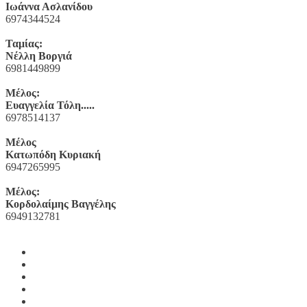
Ιωάννα Ασλανίδου
6974344524
Ταμίας:
Νέλλη Βοργιά
6981449899
Μέλος:
Ευαγγελία Τόλη.....
6978514137
Μέλος
Κατωπόδη Κυριακή
6947265995
Μέλος:
Κορδολαίμης Βαγγέλης
6949132781
Yelp
Facebook
Twitter
Instagram
Email