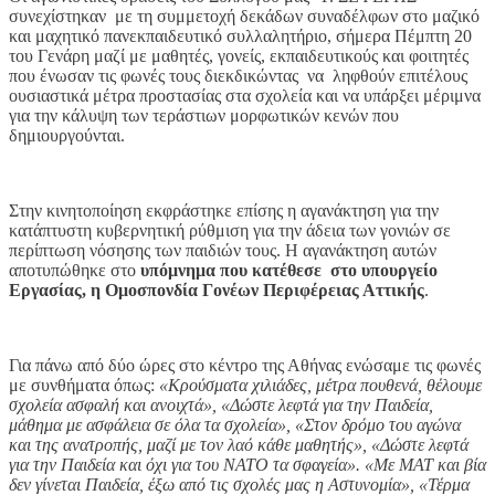
συνεχίστηκαν με τη συμμετοχή δεκάδων συναδέλφων στο μαζικό
και μαχητικό πανεκπαιδευτικό συλλαλητήριο, σήμερα Πέμπτη 20
του Γενάρη μαζί με μαθητές, γονείς, εκπαιδευτικούς και φοιτητές
που ένωσαν τις φωνές τους διεκδικώντας να ληφθούν επιτέλους
ουσιαστικά μέτρα προστασίας στα σχολεία και να υπάρξει μέριμνα
για την κάλυψη των τεράστιων μορφωτικών κενών που
δημιουργούνται.
Στην κινητοποίηση εκφράστηκε επίσης η αγανάκτηση για την
κατάπτυστη κυβερνητική ρύθμιση για την άδεια των γονιών σε
περίπτωση νόσησης των παιδιών τους. Η αγανάκτηση αυτών
αποτυπώθηκε στο
υπόμνημα που κατέθεσε στο υπουργείο
Εργασίας, η Ομοσπονδία Γονέων Περιφέρειας Αττικής
.
Για πάνω από δύο ώρες στο κέντρο της Αθήνας ενώσαμε τις φωνές
με συνθήματα όπως:
«Κρούσματα χιλιάδες, μέτρα πουθενά, θέλουμε
σχολεία ασφαλή και ανοιχτά», «Δώστε λεφτά για την Παιδεία,
μάθημα με ασφάλεια σε όλα τα σχολεία», «Στον δρόμο του αγώνα
και της ανατροπής, μαζί με τον λαό κάθε μαθητής», «Δώστε λεφτά
για την Παιδεία και όχι για του ΝΑΤΟ τα σφαγεία». «Με ΜΑΤ και βία
δεν γίνεται Παιδεία, έξω από τις σχολές μας η Αστυνομία», «Τέρμα