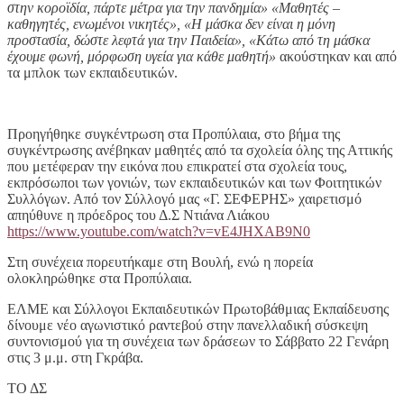
στην κοροϊδία, πάρτε μέτρα για την πανδημία» «Μαθητές –
καθηγητές, ενωμένοι νικητές», «Η μάσκα δεν είναι η μόνη
προστασία, δώστε λεφτά για την Παιδεία», «Κάτω από τη μάσκα
έχουμε φωνή, μόρφωση υγεία για κάθε μαθητή»
ακούστηκαν και από
τα μπλοκ των εκπαιδευτικών.
Προηγήθηκε συγκέντρωση στα Προπύλαια, στο βήμα της
συγκέντρωσης ανέβηκαν μαθητές από τα σχολεία όλης της Αττικής
που μετέφεραν την εικόνα που επικρατεί στα σχολεία τους,
εκπρόσωποι των γονιών, των εκπαιδευτικών και των Φοιτητικών
Συλλόγων. Από τον Σύλλογό μας «Γ. ΣΕΦΕΡΗΣ» χαιρετισμό
απηύθυνε η πρόεδρος του Δ.Σ Ντιάνα Λιάκου
https://www.youtube.com/watch?v=vE4JHXAB9N0
Στη συνέχεια πορευτήκαμε στη Βουλή, ενώ η πορεία
ολοκληρώθηκε στα Προπύλαια.
ΕΛΜΕ και Σύλλογοι Εκπαιδευτικών Πρωτοβάθμιας Εκπαίδευσης
δίνουμε νέο αγωνιστικό ραντεβού στην πανελλαδική σύσκεψη
συντονισμού για τη συνέχεια των δράσεων το Σάββατο 22 Γενάρη
στις 3 μ.μ. στη Γκράβα.
ΤΟ ΔΣ