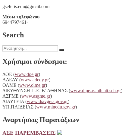
gseferis.edu@gmail.com
Μέσω τηλεφώνου
6944797461-
Search
Αναζήτηση
Αναζήτηση
για:
Χρήσιμοι σύνδεσμοι:
ΔΟΕ (
www.doe.gr
)
ΑΔΕΔΥ (
www.adedy.gr
)
ΟΛΜΕ (
www.olme.gr
)
ΔΙΕΥΘΥΝΣΗ Π.Ε. Β’ ΑΘΗΝΑΣ (
www.dipe-v- ath.att.sch.gr
)
ΑΣΓΜΕ (
www.asgme.gr
)
ΔΙΑΥΓΕΙA (
www.diavgeia.gov.gr
)
ΥΠ.ΠΑΙΔΕΙΑΣ (
www.minedu.gov.gr
)
Αναρτήσεις Παρατάξεων
ΑΣΕ ΠΑΡΕΜΒΑΣΕΙΣ