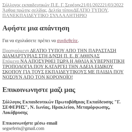
Συντάκτης
Δημοσιεύτηκε
Κατη
Σύλλογος εκπαιδευτικών Π.Ε. Γ. Σεφέρης
21/01/2022
21/03/2022
Ετικέτες
την
Άρθρα πρώτης σελίδας
,
Δελτία τύπου
ΔΕΛΤΙΟ ΤΥΠΟΥ
,
ΠΑΝΕΚΠΑΙΔΕΥΤΙΚΟ ΣΥΛΛΑΛΗΤΗΡΙΟ
Αφήστε μια απάντηση
Για να σχολιάσετε πρέπει να
συνδεθείτε
.
Πλοήγηση
Προηγούμενο
Προηγούμενη
ΔΕΛΤΙΟ ΤΥΠΟΥ ΑΠΟ ΤΗΝ ΠΑΡΑΣΤΑΣΗ
άρθρο:
ΔΙΑΜΑΡΤΥΡΙΑΣ ΣΤΗ Δ/ΝΣΗ Π. Ε. Β΄ΑΘΗΝΑΣ
άρθρων
Επόμενο
Επόμενο
ΝΑ ΑΠΟΣΥΡΘΕΙ ΤΩΡΑ Η ΑΘΛΙΑ ΚΥΒΕΡΝΗΤΙΚΗ
άρθρο:
ΤΡΟΠΟΛΟΓΙΑ ΠΟΥ ΚΑΤΑΡΓΕΙ ΤΗΝ ΑΔΕΙΑ ΕΙΔΙΚΟΥ
ΣΚΟΠΟΥ ΓΙΑ ΤΟΥΣ ΕΚΠΑΙΔΕΥΤΙΚΟΥΣ ΜΕ ΠΑΙΔΙΑ ΠΟΥ
ΝΟΣΟΥΝ ΑΠΟ ΤΟΝ ΚΟΡΟΝΟΪΟ!
Επικοινωνηστε μαζι μας
Σύλλογος Εκπαιδευτικών Πρωτοβάθμιας Εκπαίδευσης "Γ.
ΣΕΦΕΡΗΣ", Ν. Ιωνίας, Ηρακλείου, Μεταμόρφωσης,
Λυκόβρυσης
Επικοινωνήστε μέσω email
segseferis@gmail.com