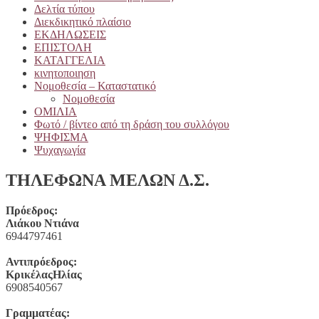
Δελτία τύπου
Διεκδικητικό πλαίσιο
ΕΚΔΗΛΩΣΕΙΣ
ΕΠΙΣΤΟΛΗ
ΚΑΤΑΓΓΕΛΙΑ
κινητοποιηση
Νομοθεσία – Καταστατικό
Νομοθεσία
ΟΜΙΛΙΑ
Φωτό / βίντεο από τη δράση του συλλόγου
ΨΗΦΙΣΜΑ
Ψυχαγωγία
ΤΗΛΕΦΩΝΑ ΜΕΛΩΝ Δ.Σ.
Πρόεδρος:
Λιάκου Ντιάνα
6944797461
Αντιπρόεδρος:
ΚρικέλαςΗλίας
6908540567
Γραμματέας: