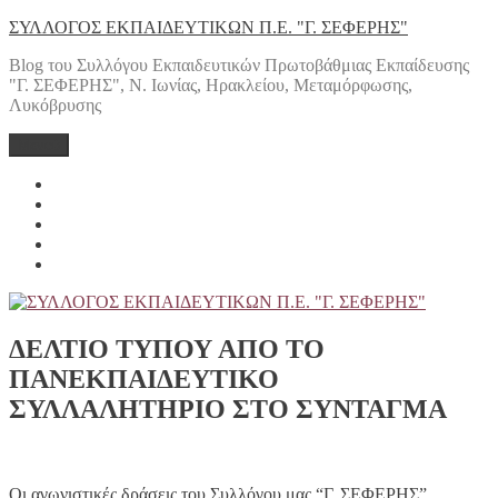
Μετάβαση
ΣΥΛΛΟΓΟΣ ΕΚΠΑΙΔΕΥΤΙΚΩΝ Π.Ε. "Γ. ΣΕΦΕΡΗΣ"
στο
Blog του Συλλόγου Εκπαιδευτικών Πρωτοβάθμιας Εκπαίδευσης
περιεχόμενο
"Γ. ΣΕΦΕΡΗΣ", Ν. Ιωνίας, Ηρακλείου, Μεταμόρφωσης,
Λυκόβρυσης
Μενού
Yelp
Facebook
Twitter
Instagram
Email
ΔΕΛΤΙΟ ΤΥΠΟΥ ΑΠΟ ΤΟ
ΠΑΝΕΚΠΑΙΔΕΥΤΙΚΟ
ΣΥΛΛΑΛΗΤΗΡΙΟ ΣΤΟ ΣΥΝΤΑΓΜΑ
Οι αγωνιστικές δράσεις του Συλλόγου μας “Γ. ΣΕΦΕΡΗΣ”