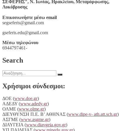
ΣΕΦΕΡΗΣ", Ν. Ιωνίας, Ηρακλείου, Μεταμόρφωσης,
Λυκόβρυσης
Επικοινωνήστε μέσω email
segseferis@gmail.com
gseferis.edu@gmail.com
Μέσω τηλεφώνου
6944797461-
Search
Αναζήτηση
Αναζήτηση
για:
Χρήσιμοι σύνδεσμοι:
ΔΟΕ (
www.doe.gr
)
ΑΔΕΔΥ (
www.adedy.gr
)
ΟΛΜΕ (
www.olme.gr
)
ΔΙΕΥΘΥΝΣΗ Π.Ε. Β’ ΑΘΗΝΑΣ (
www.dipe-v- ath.att.sch.gr
)
ΑΣΓΜΕ (
www.asgme.gr
)
ΔΙΑΥΓΕΙA (
www.diavgeia.gov.gr
)
ΥΠ.ΠΑΙΔΕΙΑΣ (
www.minedu.gov.gr
)