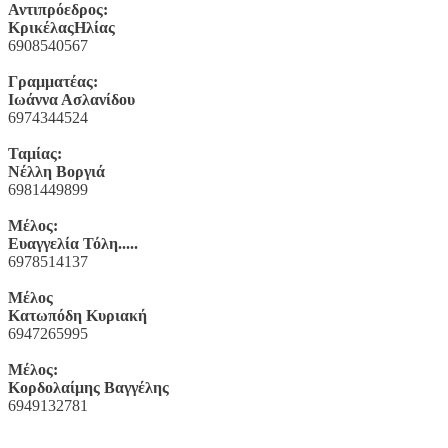
Αντιπρόεδρος:
ΚρικέλαςΗλίας
6908540567
Γραμματέας:
Ιωάννα Ασλανίδου
6974344524
Ταμίας:
Νέλλη Βοργιά
6981449899
Μέλος:
Ευαγγελία Τόλη.....
6978514137
Μέλος
Κατωπόδη Κυριακή
6947265995
Μέλος:
Κορδολαίμης Βαγγέλης
6949132781