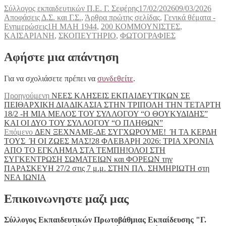
Συντάκτης
Δημοσιεύτηκε
Κατη
Σύλλογος εκπαιδευτικών Π.Ε. Γ. Σεφέρης
17/02/2026
09/03/2026
την
Αποφάσεις Δ.Σ. και Γ.Σ.
,
Άρθρα πρώτης σελίδας
,
Γενικά θέματα -
Ετικέτες
Ενημερώσεις
1Η ΜΑΗ 1944
,
200 ΚΟΜΜΟΥΝΙΣΤΕΣ
,
ΚΑΙΣΑΡΙΑΝΗ
,
ΣΚΟΠΕΥΤΗΡΙΟ
,
ΦΩΤΟΓΡΑΦΙΕΣ
Αφήστε μια απάντηση
Για να σχολιάσετε πρέπει να
συνδεθείτε
.
Πλοήγηση
Προηγούμενο
Προηγούμενη
ΝΕΕΣ ΚΛΗΣΕΙΣ ΕΚΠΑΙΔΕΥΤΙΚΩΝ ΣΕ
άρθρο:
ΠΕΙΘΑΡΧΙΚΗ ΔΙΑΔΙΚΑΣΙΑ ΣΤΗΝ ΤΡΙΠΟΛΗ ΤΗΝ ΤΕΤΑΡΤΗ
άρθρων
18/2 -Η ΜΙΑ ΜΕΛΟΣ ΤΟΥ ΣΥΛΛΟΓΟΥ “Ο ΘΟΥΚΥΔΙΔΗΣ”
ΚΑΙ ΟΙ ΔΥΟ ΤΟΥ ΣΥΛΛΟΓΟΥ “Ο ΠΛΗΘΩΝ”
Επόμενο
Επόμενο
ΔΕΝ ΞΕΧΝΑΜΕ-ΔΕ ΣΥΓΧΩΡΟΥΜΕ! Ή ΤΑ ΚΕΡΔΗ
άρθρο:
ΤΟΥΣ Ή ΟΙ ΖΩΕΣ ΜΑΣ!28 ΦΛΕΒΑΡΗ 2026: ΤΡΙΑ ΧΡΟΝΙΑ
ΑΠΟ ΤΟ ΕΓΚΛΗΜΑ ΣΤΑ ΤΕΜΠΗ!ΟΛΟΙ ΣΤΗ
ΣΥΓΚΕΝΤΡΩΣΗ ΣΩΜΑΤΕΙΩΝ και ΦΟΡΕΩΝ την
ΠΑΡΑΣΚΕΥΗ 27/2 στις 7 μ.μ. ΣΤΗΝ ΠΛ. ΣΗΜΗΡΙΩΤΗ στη
ΝΕΑ ΙΩΝΙΑ
Επικοινωνηστε μαζι μας
Σύλλογος Εκπαιδευτικών Πρωτοβάθμιας Εκπαίδευσης "Γ.