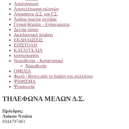
Απολογισμοί
Αποτελέσματα εκλογών
Αποφάσεις Δ.Σ. και Γ.Σ.
Άρθρα πρώτης σελίδας
Γενικά θέματα – Ενημερώσεις
Δελτία τύπου
Διεκδικητικό πλαίσιο
ΕΚΔΗΛΩΣΕΙΣ
ΕΠΙΣΤΟΛΗ
ΚΑΤΑΓΓΕΛΙΑ
κινητοποιηση
Νομοθεσία – Καταστατικό
Νομοθεσία
ΟΜΙΛΙΑ
Φωτό / βίντεο από τη δράση του συλλόγου
ΨΗΦΙΣΜΑ
Ψυχαγωγία
ΤΗΛΕΦΩΝΑ ΜΕΛΩΝ Δ.Σ.
Πρόεδρος:
Λιάκου Ντιάνα
6944797461