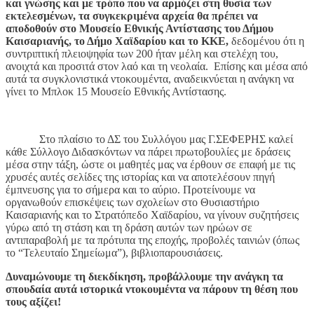
και γνώσης και με τρόπο που να αρμόζει στη θυσία των
εκτελεσμένων, τα συγκεκριμένα αρχεία θα πρέπει να
αποδοθούν στο Μουσείο Εθνικής Αντίστασης του Δήμου
Καισαριανής, το Δήμο Χαϊδαρίου και το ΚΚΕ,
δεδομένου ότι η
συντριπτική πλειοψηφία των 200 ήταν μέλη και στελέχη του,
ανοιχτά και προσιτά στον λαό και τη νεολαία.
Επίσης και μέσα από
αυτά τα συγκλονιστικά ντοκουμέντα, αναδεικνύεται η ανάγκη να
γίνει το Μπλοκ 15 Μουσείο Εθνικής Αντίστασης.
Στο πλαίσιο το ΔΣ του Συλλόγου μας Γ.ΣΕΦΕΡΗΣ καλεί
κάθε Σύλλογο Διδασκόντων να πάρει πρωτοβουλίες με δράσεις
μέσα στην τάξη, ώστε οι μαθητές μας να έρθουν σε επαφή με τις
χρυσές αυτές σελίδες της ιστορίας και να αποτελέσουν πηγή
έμπνευσης για το σήμερα και το αύριο. Προτείνουμε να
οργανωθούν επισκέψεις των σχολείων στο Θυσιαστήριο
Καισαριανής και το Στρατόπεδο Χαϊδαρίου, να γίνουν συζητήσεις
γύρω από τη στάση και τη δράση αυτών των ηρώων σε
αντιπαραβολή με τα πρότυπα της εποχής, προβολές ταινιών (όπως
το “Τελευταίο Σημείωμα”), βιβλιοπαρουσιάσεις.
Δυναμώνουμε τη διεκδίκηση, προβάλλουμε την ανάγκη τα
σπουδαία αυτά ιστορικά ντοκουμέντα να πάρουν τη θέση που
τους αξίζει!