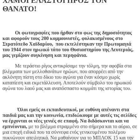
ΧΑΜΟΓΕΛΑΣΤΟΙ ΠΡΟΣ ΤΟΝ
ΘΑΝΑΤΟ!
Οι φωτογραφίες που ήρθαν στο φως της δημοσιότητας
και αφορούν τους 200 κομμουνιστές, φυλακισμένους στο
Στρατόπεδο Χαϊδαρίου, που εκτελέστηκαν την Πρωτομαγιά
του 1944 στον ηρωικό τόπο του Θυσιαστηρίου της Λευτεριάς,
μας γεμίζουν συγκίνηση και περηφάνια.
Με τεράστιο ρίγος αντικρίσαμε την τόλμη, την αφοβία στα
βλέμματα των μελλοθανάτων ηρώων, που απορρέει από την
ακλόνητη πίστη στο δίκιο του αγώνα για έναν κόσμο χωρίς
καταπίεση και εκμετάλλευση. Αποτελούν σύμβολο του ηρωικού
αγώνα του λαού μας και αναπόσπαστο κομμάτι της ιστορίας του.
Όλοι εμείς οι εκπαιδευτικοί, με ευθύνη απέναντι στα
παιδιά μας και την κοινωνία, επιδιώκουμε με αυτές τις σελίδες
να έρχονται οι νέες γενιές σε επαφή.
Να διδάσκονται και να
εμπνέονται,
με το βλέμμα στραμμένο στο σήμερα και το αύριο, σε
μια εποχή ειδικά που τα σύννεφα ενός γενικευμένου πολέμου
πυκνώνουν απειλητικά. Να μαθαίνουν για το ΜΠΛΟΚ 15 και την