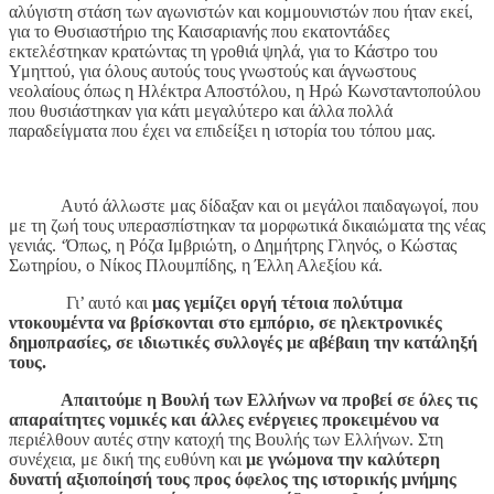
αλύγιστη στάση των αγωνιστών και κομμουνιστών που ήταν εκεί,
για το Θυσιαστήριο της Καισαριανής που εκατοντάδες
εκτελέστηκαν κρατώντας τη γροθιά ψηλά, για το Κάστρο του
Υμηττού, για όλους αυτούς τους γνωστούς και άγνωστους
νεολαίους όπως η Ηλέκτρα Αποστόλου, η Ηρώ Κωνσταντοπούλου
που θυσιάστηκαν για κάτι μεγαλύτερο και άλλα πολλά
παραδείγματα που έχει να επιδείξει η ιστορία του τόπου μας.
Αυτό άλλωστε μας δίδαξαν και οι μεγάλοι παιδαγωγοί, που
με τη ζωή τους υπερασπίστηκαν τα μορφωτικά δικαιώματα της νέας
γενιάς. ‘Όπως, η Ρόζα Ιμβριώτη, ο Δημήτρης Γληνός, ο Κώστας
Σωτηρίου, ο Νίκος Πλουμπίδης, η Έλλη Αλεξίου κά.
Γι’ αυτό και
μας γεμίζει οργή τέτοια πολύτιμα
ντοκουμέντα να βρίσκονται στο εμπόριο, σε ηλεκτρονικές
δημοπρασίες, σε ιδιωτικές συλλογές με αβέβαιη την κατάληξή
τους.
Απαιτούμε η Βουλή των Ελλήνων να προβεί σε όλες τις
απαραίτητες νομικές και άλλες ενέργειες προκειμένου να
περιέλθουν αυτές στην κατοχή της Βουλής των Ελλήνων. Στη
συνέχεια, με δική της ευθύνη και
με γνώμονα την καλύτερη
δυνατή αξιοποίησή τους προς όφελος της ιστορικής μνήμης