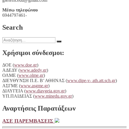
gseferis.edu@gmail.com
Μέσω τηλεφώνου
6944797461-
Search
Αναζήτηση
Αναζήτηση
για:
Χρήσιμοι σύνδεσμοι:
ΔΟΕ (
www.doe.gr
)
ΑΔΕΔΥ (
www.adedy.gr
)
ΟΛΜΕ (
www.olme.gr
)
ΔΙΕΥΘΥΝΣΗ Π.Ε. Β’ ΑΘΗΝΑΣ (
www.dipe-v- ath.att.sch.gr
)
ΑΣΓΜΕ (
www.asgme.gr
)
ΔΙΑΥΓΕΙA (
www.diavgeia.gov.gr
)
ΥΠ.ΠΑΙΔΕΙΑΣ (
www.minedu.gov.gr
)
Αναρτήσεις Παρατάξεων
ΑΣΕ ΠΑΡΕΜΒΑΣΕΙΣ