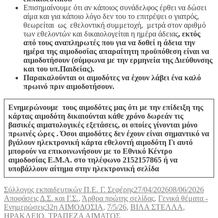
Επισημαίνουμε ότι αν κάποιος συνάδελφος έρθει να δώσει
αίμα και για κάποιο λόγο δεν του το επιτρέψει ο γιατρός,
θεωρείται ως εθελοντική συμμετοχή, μετρά στον αριθμό
των εθελοντών και δικαιολογείται η ημέρα άδειας
, εκτός
από τους αναπληρωτές που για να δοθεί η άδεια την
ημέρα της αιμοδοσίας απαραίτητη προϋπόθεση είναι να
αιμοδοτήσουν (σύμφωνα με την ερμηνεία της Διεύθυνσης
και του υπ.Παιδείας).
Παρακαλούνται οι αιμοδότες να έχουν λάβει ένα καλό
πρωινό πριν αιμοδοτήσουν.
Ενημερώνουμε τους αιμοδότες μας ότι με την επίδειξη της
κάρτας αιμοδότη δικαιούνται κάθε χρόνο δωρεάν τις
βασικές αιματολογικές εξετάσεις, οι οποίες γίνονται μόνο
πρωινές ώρες .
Όσοι αιμοδότες δεν έχουν είναι σημαντικό να
βγάλουν ηλεκτρονική κάρτα εθελοντή αιμοδότη
Γι αυτό
μπορούν να επικοινωνήσουν με το Εθνικό Κέντρο
αιμοδοσίας Ε.Μ.Α. στο τηλέφωνο 2152157865 ή να
υποβάλλουν αίτημα στην ηλεκτρονική σελίδα
Συντάκτης
Δημοσιεύτηκε
Κατη
Σύλλογος εκπαιδευτικών Π.Ε. Γ. Σεφέρης
27/04/2026
08/06/2026
την
Αποφάσεις Δ.Σ. και Γ.Σ.
,
Άρθρα πρώτης σελίδας
,
Γενικά θέματα -
Ετικέτες
Ενημερώσεις
32η ΑΙΜΟΔΟΣΙΑ
,
7/5/26
,
ΒΙΛΑ ΣΤΕΛΛΑ
,
ΗΡΑΚΛΕΙΟ
,
ΤΡΑΠΕΖΑ ΑΙΜΑΤΟΣ