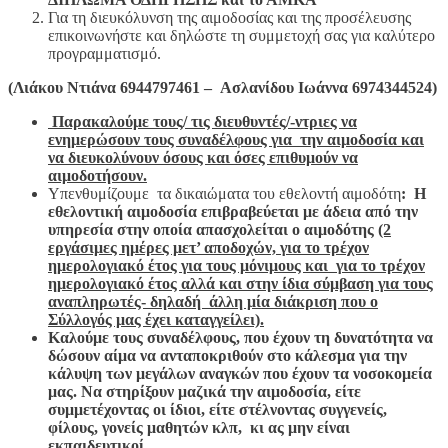
Για τη διευκόλυνση της αιμοδοσίας και της προσέλευσης
επικοινωνήστε και δηλώστε τη συμμετοχή σας για καλύτερο
προγραμματισμό.
(
Λιάκου Ντιάνα 6944797461 – Ασλανίδου Ιωάννα 6974344524)
Παρακαλούμε τους/ τις διευθυντές/-ντριες να
ενημερώσουν τους συναδέλφους για την αιμοδοσία
και
να διευκολύνουν όσους και όσες επιθυμούν να
αιμοδοτήσουν.
Υπενθυμίζουμε τα δικαιώματα του εθελοντή αιμοδότη
: Η
εθελοντική αιμοδοσία επιβραβεύεται με άδεια από την
υπηρεσία στην οποία απασχολείται ο αιμοδότης
(2
εργάσιμες ημέρες μετ’ αποδοχών, για το τρέχον
ημερολογιακό έτος για τους μόνιμους και για το τρέχον
ημερολογιακό έτος αλλά και στην ίδια σύμβαση για τους
αναπληρωτές- δηλαδή άλλη μία διάκριση που ο
Σύλλογός μας έχει καταγγείλει)
.
Καλούμε τους συναδέλφους,
που έχουν τη δυνατότητα να
δώσουν αίμα να ανταποκριθούν στο κάλεσμα για την
κάλυψη των μεγάλων αναγκών που έχουν τα νοσοκομεία
μας. Ν
α στηρίξουν μαζικά την αιμοδοσία, είτε
συμμετέχοντας οι ίδιοι, είτε στέλνοντας συγγενείς,
φίλους, γονείς μαθητών κλπ, κι ας μην είναι
εκπαιδευτικοί.