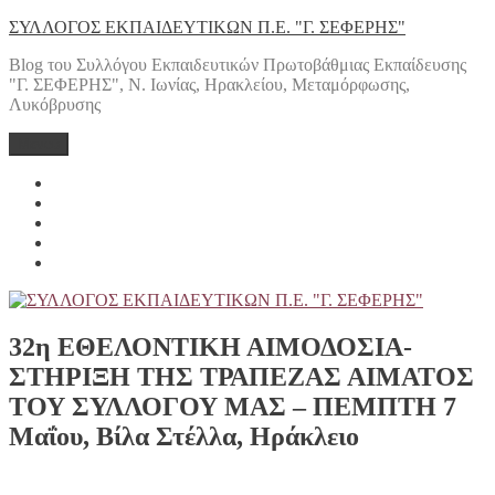
Μετάβαση
ΣΥΛΛΟΓΟΣ ΕΚΠΑΙΔΕΥΤΙΚΩΝ Π.Ε. "Γ. ΣΕΦΕΡΗΣ"
στο
Blog του Συλλόγου Εκπαιδευτικών Πρωτοβάθμιας Εκπαίδευσης
περιεχόμενο
"Γ. ΣΕΦΕΡΗΣ", Ν. Ιωνίας, Ηρακλείου, Μεταμόρφωσης,
Λυκόβρυσης
Μενού
Yelp
Facebook
Twitter
Instagram
Email
32η ΕΘΕΛΟΝΤΙΚΗ ΑΙΜΟΔΟΣΙΑ-
ΣΤΗΡΙΞΗ ΤΗΣ ΤΡΑΠΕΖΑΣ ΑΙΜΑΤΟΣ
ΤΟΥ ΣΥΛΛΟΓΟΥ ΜΑΣ – ΠΕΜΠΤΗ 7
Μαΐου, Βίλα Στέλλα, Ηράκλειο