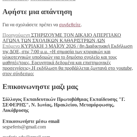
Αφήστε μια απάντηση
Για να σχολιάσετε πρέπει να
συνδεθείτε
.
Πλοήγηση
Προηγούμενο
Προηγούμενη
ΣΤΗΡΙΖΟΥΜΕ ΤΟΝ ΔΙΚΑΙΟ ΑΠΕΡΓΙΑΚΟ
άρθρο:
ΑΓΩΝΑ ΤΩΝ ΣΧΟΛΙΚΩΝ ΚΑΘΑΡΙΣΤΡΙΩΝ /ΩΝ
άρθρων
Επόμενο
Επόμενο
ΚΥΡΙΑΚΗ 3 ΜΑΪΟΥ 2026 / 8η Διαδικτυακή Εκδήλωση
άρθρο:
της ΔΟΕ, στις 7:00 μ.μ. «Η σημασία των κτιριακών και
υλικοτεχνικών υποδομών για το δημόσιο σχολείο και τους
μαθητές/τριες. Ερευνητικά δεδομένα και επιστημονικές
προσεγγίσεις».Η εκδήλωση θα προβάλλεται ζωντανά στο youtube,
στον σύνδεσμο:
Επικοινωνηστε μαζι μας
Σύλλογος Εκπαιδευτικών Πρωτοβάθμιας Εκπαίδευσης "Γ.
ΣΕΦΕΡΗΣ", Ν. Ιωνίας, Ηρακλείου, Μεταμόρφωσης,
Λυκόβρυσης
Επικοινωνήστε μέσω email
segseferis@gmail.com