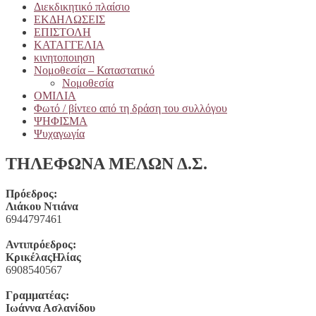
Διεκδικητικό πλαίσιο
ΕΚΔΗΛΩΣΕΙΣ
ΕΠΙΣΤΟΛΗ
ΚΑΤΑΓΓΕΛΙΑ
κινητοποιηση
Νομοθεσία – Καταστατικό
Νομοθεσία
ΟΜΙΛΙΑ
Φωτό / βίντεο από τη δράση του συλλόγου
ΨΗΦΙΣΜΑ
Ψυχαγωγία
ΤΗΛΕΦΩΝΑ ΜΕΛΩΝ Δ.Σ.
Πρόεδρος:
Λιάκου Ντιάνα
6944797461
Αντιπρόεδρος:
ΚρικέλαςΗλίας
6908540567
Γραμματέας:
Ιωάννα Ασλανίδου