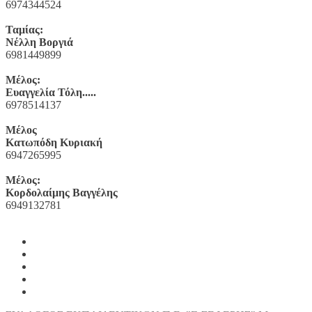
6974344524
Ταμίας:
Νέλλη Βοργιά
6981449899
Μέλος:
Ευαγγελία Τόλη.....
6978514137
Μέλος
Κατωπόδη Κυριακή
6947265995
Μέλος:
Κορδολαίμης Βαγγέλης
6949132781
Yelp
Facebook
Twitter
Instagram
Email