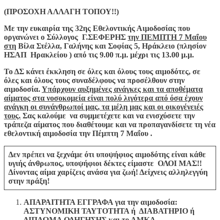
(ΠΡΟΣΟΧΗ ΑΛΛΑΓΗ ΤΟΠΟΥ!!)
Με την ευκαιρία της 32ης Εθελοντικής Αιμοδοσίας που
οργανώνει ο Σύλλογος Γ.ΣΕΦΕΡΗΣ
την ΠΕΜΠΤΗ 7 Μαΐου
στη
Βίλα Στέλλα, Γαλήνης και Σοφίας 5, Ηράκλειο
(πλησίον
ΗΣΑΠ Ηρακλείου )
από τις 9.00 π.μ. μέχρι τις 13.00 μ.μ.
Το ΔΣ κάνει έκκληση σε όλες και όλους τους αιμοδότες, σε
όλες και όλους τους συναδέλφους να προσέλθουν στην
αιμοδοσία.
Υπάρχουν αυξημένες ανάγκες και τα αποθέματα
αίματος στα νοσοκομεία είναι πολύ λιγότερα από όσα έχουν
ανάγκη οι συνάνθρωποί μας, τα μέλη μας και οι οικογένειές
τους.
Σας καλούμε να συμμετέχετε και να ενισχύσετε την
τράπεζα αίματος που διαθέτουμε και να προπαγανδίσετε τη νέα
εθελοντική αιμοδοσία
την Πέμπτη 7 Μαΐου .
Δεν πρέπει να ξεχνάμε ότι υποψήφιος αιμοδότης είναι κάθε
υγιής άνθρωπος, υποψήφιοι δέκτες είμαστε ΟΛΟΙ ΜΑΣ!!
Δίνοντας αίμα χαρίζεις ανάσα για ζωή! Δείχνεις αλληλεγγύη
στην πράξη!
ΑΠΑΡΑΙΤΗΤΑ ΕΓΓΡΑΦΑ για την αιμοδοσία:
ΑΣΤΥΝΟΜΙΚΗ ΤΑΥΤΟΤΗΤΑ ή ΔΙΑΒΑΤΗΡΙΟ ή
ΔΙΠΛΩΜΑ ΟΔΗΓΗΣΗΣ και το ΑΜΚΑ