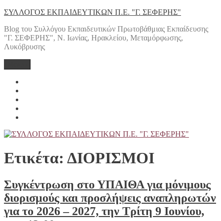
Μετάβαση
ΣΥΛΛΟΓΟΣ ΕΚΠΑΙΔΕΥΤΙΚΩΝ Π.Ε. "Γ. ΣΕΦΕΡΗΣ"
στο
Blog του Συλλόγου Εκπαιδευτικών Πρωτοβάθμιας Εκπαίδευσης
περιεχόμενο
"Γ. ΣΕΦΕΡΗΣ", Ν. Ιωνίας, Ηρακλείου, Μεταμόρφωσης,
Λυκόβρυσης
Μενού
Yelp
Facebook
Twitter
Instagram
Email
Ετικέτα:
ΔΙΟΡΙΣΜΟΙ
Συγκέντρωση στο ΥΠΑΙΘΑ για μόνιμους
διορισμούς και προσλήψεις αναπληρωτών
για το 2026 – 2027, την Τρίτη 9 Ιουνίου,