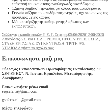
επέκτασή του και στους αναπληρωτές συναδέλφους.
12μηνη σύμβαση εργασίας για όλους τους αναπληρωτές.
Γενναία αύξηση του επιδόματος ανεργίας, όχι στο αίσχος της
προπληρωμένης κάρτας.
Μέτρα στήριξης της καθημερινής διαβίωσης των
εκπαιδευτικών.
Συντάκτης
Δημοσιεύτηκε
Κατη
Σύλλογος εκπαιδευτικών Π.Ε. Γ. Σεφέρης
05/06/2026
12/06/2026
Ετικέτες
την
Αποφάσεις Δ.Σ. και Γ.Σ.
ΔΙΟΡΙΣΜΟΙ
,
ΠΡΟΣΛΗΨΕΙΣ ΕΣΠΑ
,
ΣΤΑΣΗ ΕΡΓΑΣΙΑΣ
,
ΣΥΓΚΕΝΤΡΩΣΗ
,
ΤΡΙΤΗ 9/6
,
στο
ΥΠΑΙΘΑ
Αφήστε το σχόλιό σας
Συγκέντρωση
στο
Επικοινωνηστε μαζι μας
ΥΠΑΙΘΑ
για
Σύλλογος Εκπαιδευτικών Πρωτοβάθμιας Εκπαίδευσης "Γ.
μόνιμους
ΣΕΦΕΡΗΣ", Ν. Ιωνίας, Ηρακλείου, Μεταμόρφωσης,
διορισμούς
Λυκόβρυσης
και
προσλήψεις
Επικοινωνήστε μέσω email
αναπληρωτών
segseferis@gmail.com
για
το
gseferis.edu@gmail.com
2026
–
Μέσω τηλεφώνου
2027,