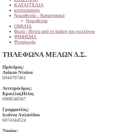
ΚΑΤΑΓΓΕΛΙΑ
κινητοποιηση
Νομοθεσία – Καταστατικό
Νομοθεσία
ΟΜΙΛΙΑ
Φωτό / βίντεο από τη δράση του συλλόγου
ΨΗΦΙΣΜΑ
Ψυχαγωγία
ΤΗΛΕΦΩΝΑ ΜΕΛΩΝ Δ.Σ.
Πρόεδρος:
Λιάκου Ντιάνα
6944797461
Αντιπρόεδρος:
ΚρικέλαςΗλίας
6908540567
Γραμματέας:
Ιωάννα Ασλανίδου
6974344524
Ταμίας: