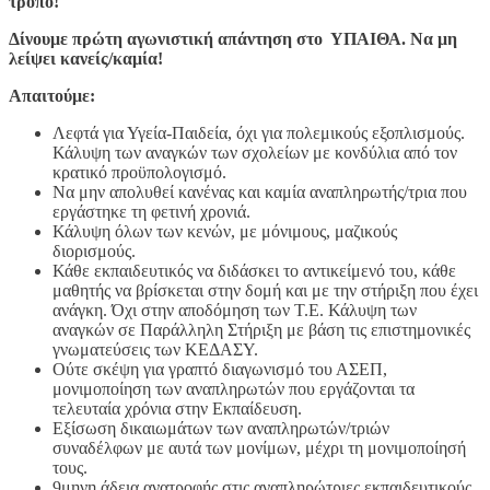
τρόπο!
Δίνουμε πρώτη αγωνιστική απάντηση στο ΥΠΑΙΘΑ. Να μη
λείψει κανείς/καμία!
Απαιτούμε:
Λεφτά για Υγεία-Παιδεία, όχι για πολεμικούς εξοπλισμούς.
Κάλυψη των αναγκών των σχολείων με κονδύλια από τον
κρατικό προϋπολογισμό.
Να μην απολυθεί κανένας και καμία αναπληρωτής/τρια που
εργάστηκε τη φετινή χρονιά.
Κάλυψη όλων των κενών, με μόνιμους, μαζικούς
διορισμούς.
Κάθε εκπαιδευτικός να διδάσκει το αντικείμενό του, κάθε
μαθητής να βρίσκεται στην δομή και με την στήριξη που έχει
ανάγκη. Όχι στην αποδόμηση των Τ.Ε. Κάλυψη των
αναγκών σε Παράλληλη Στήριξη με βάση τις επιστημονικές
γνωματεύσεις των ΚΕΔΑΣΥ.
Ούτε σκέψη για γραπτό διαγωνισμό του ΑΣΕΠ,
μονιμοποίηση των αναπληρωτών που εργάζονται τα
τελευταία χρόνια στην Εκπαίδευση.
Εξίσωση δικαιωμάτων των αναπληρωτών/τριών
συναδέλφων με αυτά των μονίμων, μέχρι τη μονιμοποίησή
τους.
9μηνη άδεια ανατροφής στις αναπληρώτριες εκπαιδευτικούς,