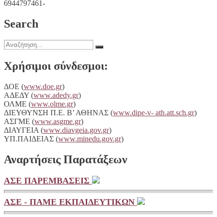
6944797461-
την
Τρίτη
Search
9
Ιουνίου,
στις
Αναζήτηση
13:00
Αναζήτηση
για:
Χρήσιμοι σύνδεσμοι:
ΔΟΕ (
www.doe.gr
)
ΑΔΕΔΥ (
www.adedy.gr
)
ΟΛΜΕ (
www.olme.gr
)
ΔΙΕΥΘΥΝΣΗ Π.Ε. Β’ ΑΘΗΝΑΣ (
www.dipe-v- ath.att.sch.gr
)
ΑΣΓΜΕ (
www.asgme.gr
)
ΔΙΑΥΓΕΙA (
www.diavgeia.gov.gr
)
ΥΠ.ΠΑΙΔΕΙΑΣ (
www.minedu.gov.gr
)
Αναρτήσεις Παρατάξεων
ΑΣΕ ΠΑΡΕΜΒΑΣΕΙΣ
ΑΣΕ - ΠΑΜΕ ΕΚΠΑΙΔΕΥΤΙΚΩΝ