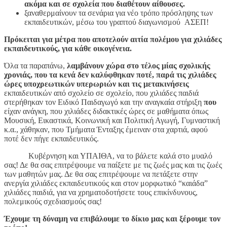
ακόμα και σε σχολεία που διαθέτουν αίθουσες.
ξαναθερμαίνουν τα σενάρια για νέο τρόπο πρόσληψης των
εκπαιδευτικών, μέσω του γραπτού διαγωνισμού ΑΣΕΠ!
Πρόκειται για μέτρα που αποτελούν αιτία πολέμου για χιλιάδες
εκπαιδευτικούς, για κάθε οικογένεια.
Όλα τα παραπάνω,
λαμβάνουν χώρα στο τέλος μίας σχολικής
χρονιάς, που τα κενά δεν καλύφθηκαν ποτέ, παρά τις χιλιάδες
ώρες υποχρεωτικών υπερωριών και τις μετακινήσεις
εκπαιδευτικών από σχολείο σε σχολείο, που χιλιάδες παιδιά
στερήθηκαν τον Ειδικό Παιδαγωγό και την αναγκαία στήριξη
που
είχαν ανάγκη, που χιλιάδες διδακτικές ώρες σε μαθήματα όπως
Μουσική, Εικαστικά, Κοινωνική και Πολιτική Αγωγή, Γυμναστική
κ.α., χάθηκαν, που Τμήματα Ένταξης έμειναν στα χαρτιά, αφού
ποτέ δεν πήγε εκπαιδευτικός.
Κυβέρνηση και ΥΠΑΙΘΑ, να το βάλετε καλά στο μυαλό
σας! Δε θα σας επιτρέψουμε να παίξετε με τις ζωές μας και τις ζωές
των μαθητών μας. Δε θα σας επιτρέψουμε να πετάξετε στην
ανεργία χιλιάδες εκπαιδευτικούς και στον μορφωτικό “καιάδα”
χιλιάδες παιδιά, για να χρηματοδοτήσετε τους επικίνδυνους,
πολεμικούς σχεδιασμούς σας!
Έχουμε τη δύναμη να επιβάλουμε το δίκιο μας και ξέρουμε τον