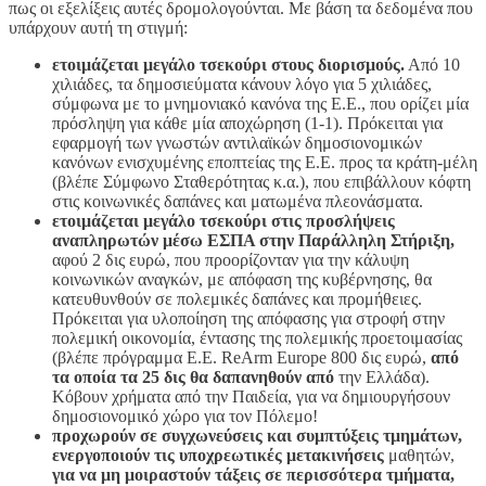
πως οι εξελίξεις αυτές δρομολογούνται. Με βάση τα δεδομένα που
υπάρχουν αυτή τη στιγμή:
ετοιμάζεται μεγάλο τσεκούρι στους διορισμούς.
Από 10
χιλιάδες, τα δημοσιεύματα κάνουν λόγο για 5 χιλιάδες,
σύμφωνα με το μνημονιακό κανόνα της Ε.Ε., που ορίζει μία
πρόσληψη για κάθε μία αποχώρηση (1-1). Πρόκειται για
εφαρμογή των γνωστών αντιλαϊκών δημοσιονομικών
κανόνων ενισχυμένης εποπτείας της Ε.Ε. προς τα κράτη-μέλη
(βλέπε Σύμφωνο Σταθερότητας κ.α.), που επιβάλλουν κόφτη
στις κοινωνικές δαπάνες και ματωμένα πλεονάσματα.
ετοιμάζεται μεγάλο τσεκούρι στις προσλήψεις
αναπληρωτών μέσω ΕΣΠΑ στην Παράλληλη Στήριξη,
αφού 2 δις ευρώ, που προορίζονταν για την κάλυψη
κοινωνικών αναγκών, με απόφαση της κυβέρνησης, θα
κατευθυνθούν σε πολεμικές δαπάνες και προμήθειες.
Πρόκειται για υλοποίηση της απόφασης για στροφή στην
πολεμική οικονομία, έντασης της πολεμικής προετοιμασίας
(βλέπε πρόγραμμα Ε.Ε. ReArm Europe 800 δις ευρώ,
από
τα οποία τα 25 δις θα δαπανηθούν από
την Ελλάδα).
Κόβουν χρήματα από την Παιδεία, για να δημιουργήσουν
δημοσιονομικό χώρο για τον Πόλεμο!
προχωρούν σε συγχωνεύσεις και συμπτύξεις τμημάτων,
ενεργοποιούν τις υποχρεωτικές μετακινήσεις
μαθητών,
για να μη μοιραστούν τάξεις σε περισσότερα τμήματα,