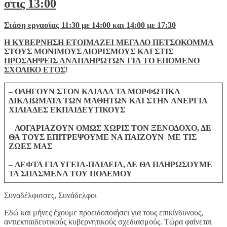
στις 13:00
Στάση εργασίας 11:30 με 14:00 και 14:00 με 17:30
Η ΚΥΒΕΡΝΗΣΗ ΕΤΟΙΜΑΖΕΙ ΜΕΓΑΛΟ ΠΕΤΣΟΚΟΜΜΑ
ΣΤΟΥΣ ΜΟΝΙΜΟΥΣ ΔΙΟΡΙΣΜΟΥΣ ΚΑΙ ΣΤΙΣ
ΠΡΟΣΛΗΨΕΙΣ ΑΝΑΠΛΗΡΩΤΩΝ ΓΙΑ ΤΟ ΕΠΟΜΕΝΟ
ΣΧΟΛΙΚΟ ΕΤΟΣ
!
–
ΟΔΗΓΟΥΝ ΣΤΟΝ ΚΑΙΑΔΑ ΤΑ ΜΟΡΦΩΤΙΚΑ
ΔΙΚΑΙΩΜΑΤΑ ΤΩΝ ΜΑΘΗΤΩΝ ΚΑΙ ΣΤΗΝ ΑΝΕΡΓΙΑ
ΧΙΛΙΑΔΕΣ ΕΚΠΑΙΔΕΥΤΙΚΟΥΣ
–
ΛΟΓΑΡΙΑΖΟΥΝ ΟΜΩΣ ΧΩΡΙΣ ΤΟΝ ΞΕΝΟΔΟΧΟ, ΔΕ
ΘΑ ΤΟΥΣ ΕΠΙΤΡΕΨΟΥΜΕ ΝΑ ΠΑΙΖΟΥΝ ΜΕ ΤΙΣ
ΖΩΕΣ ΜΑΣ
–
ΛΕΦΤΑ ΓΙΑ ΥΓΕΙΑ-ΠΑΙΔΕΙΑ, ΔΕ ΘΑ ΠΛΗΡΩΣΟΥΜΕ
ΤΑ ΣΠΑΣΜΕΝΑ ΤΟΥ ΠΟΛΕΜΟΥ
Συναδέλφισσες, Συνάδελφοι
Εδώ και μήνες έχουμε προειδοποιήσει για τους επικίνδυνους,
αντιεκπαιδευτικούς κυβερνητικούς σχεδιασμούς. Τώρα φαίνεται