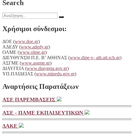
Search
Παπαδημητρίου.
Αναζήτηση
Αναζήτηση
για:
Χρήσιμοι σύνδεσμοι:
ΔΟΕ (
www.doe.gr
)
ΑΔΕΔΥ (
www.adedy.gr
)
ΟΛΜΕ (
www.olme.gr
)
ΔΙΕΥΘΥΝΣΗ Π.Ε. Β’ ΑΘΗΝΑΣ (
www.dipe-v- ath.att.sch.gr
)
ΑΣΓΜΕ (
www.asgme.gr
)
ΔΙΑΥΓΕΙA (
www.diavgeia.gov.gr
)
ΥΠ.ΠΑΙΔΕΙΑΣ (
www.minedu.gov.gr
)
Αναρτήσεις Παρατάξεων
ΑΣΕ ΠΑΡΕΜΒΑΣΕΙΣ
ΑΣΕ - ΠΑΜΕ ΕΚΠΑΙΔΕΥΤΙΚΩΝ
ΔΑΚΕ