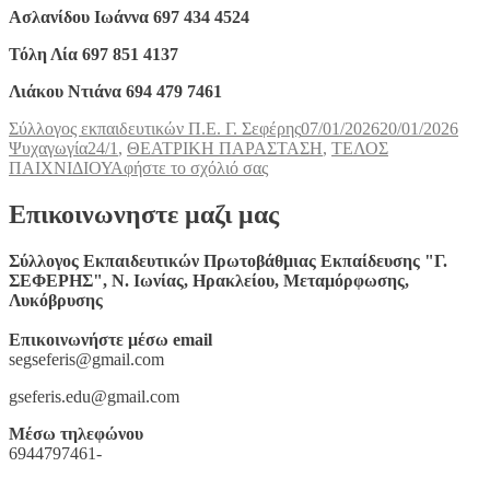
Ασλανίδου Ιωάννα 697 434 4524
Τόλη Λία 697 851 4137
Λιάκου Ντιάνα 694 479 7461
Συντάκτης
Δημοσιεύτηκε
Κατη
Σύλλογος εκπαιδευτικών Π.Ε. Γ. Σεφέρης
07/01/2026
20/01/2026
Ετικέτες
την
Ψυχαγωγία
24/1
,
ΘΕΑΤΡΙΚΗ ΠΑΡΑΣΤΑΣΗ
,
ΤΕΛΟΣ
στο
ΠΑΙΧΝΙΔΙΟΥ
Αφήστε το σχόλιό σας
Ο
ΣΥΛΛΟΓΟΣ
Επικοινωνηστε μαζι μας
ΕΚΠΑΙΔΕΥΤΙΚΏΝ
“
Σύλλογος Εκπαιδευτικών Πρωτοβάθμιας Εκπαίδευσης "Γ.
Γ.
ΣΕΦΕΡΗΣ", Ν. Ιωνίας, Ηρακλείου, Μεταμόρφωσης,
ΣΕΦΕΡΗΣ”
Λυκόβρυσης
ΠΑΕΙ
ΘΕΑΤΡΟ
Επικοινωνήστε μέσω email
στην
segseferis@gmail.com
παράσταση “ΤΕΛΟΣ
ΤΟΥ
gseferis.edu@gmail.com
ΠΑΙΧΝΙΔΙΟΥ”, του
Samuel
Μέσω τηλεφώνου
Beckett
6944797461-
σε
σκηνοθεσία Μάκη