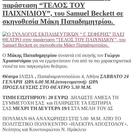
παράσταση “ΤΕΛΟΣ ΤΟΥ
ΠΑΙΧΝΙΔΙΟΥ”, του Samuel Beckett σε
σκηνοθεσία Μάκη Παπαδημητρίου.
Ο
Μάκης Παπαδημητρίου
συναντά επί σκηνής τον
Γιώργο
Χρυσοστόμου
για να ερμηνεύσουν ένα από τα πιο χαρακτηριστικά
ντουέτα του παγκοσμίου θεάτρου.
Θέατρο
ΙΛΙΣΙΑ
,
Παπαδιαμαντοπούλου 4, Αθήνα
ΣΑΒΒΑΤΟ 24
ΓΕΝΑΡΗ ΩΡΑ 6.00 Μ.Μ.(απογευματινή)
ΩΡΑ
ΠΡΟΣΕΛΕΥΣΗΣ ΣΤΟ ΘΕΑΤΡΟ 5.30 Μ.Μ.
ΤΙΜΗ ΕΙΣΙΤΗΡΙΟΥ: 20 ΕΥΡΩ
ΔΗΛΩΣΤΕ ΑΜΕΣΑ ΤΗ
ΣΥΜΜΕΤΟΧΗ ΣΑΣ και ΠΛΗΡΩΣΤΕ ΤΑ ΕΙΣΙΤΗΡΙΑ
ΣΑΣ
ΜΕΧΡΙ ΤΗ ΔΕΥΤΕΡΑ 19/1
ΣΤΑ ΜΕΛΗ ΤΟΥ ΔΣ
ΠΟΥΛΜΑΝ ΘΑ ΑΝΑΧΩΡΗΣΕΙ ΣΤΙΣ 5.00 Μ.Μ. ΑΠΌ ΤΟ
ΠΟΛΙΤΙΣΤΙΚΟ ΠΟΛΥΚΕΝΤΡΟ «ΗΛΕΚΤΡΑ ΑΠΟΣΤΟΛΟΥ»,
Νεότητος και Κουντουριώτου Ν. Ηράκλειο