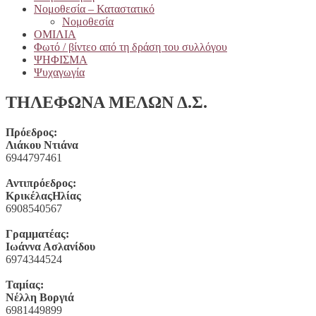
Νομοθεσία – Καταστατικό
Νομοθεσία
ΟΜΙΛΙΑ
Φωτό / βίντεο από τη δράση του συλλόγου
ΨΗΦΙΣΜΑ
Ψυχαγωγία
ΤΗΛΕΦΩΝΑ ΜΕΛΩΝ Δ.Σ.
Πρόεδρος:
Λιάκου Ντιάνα
6944797461
Αντιπρόεδρος:
ΚρικέλαςΗλίας
6908540567
Γραμματέας:
Ιωάννα Ασλανίδου
6974344524
Ταμίας:
Νέλλη Βοργιά
6981449899