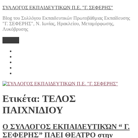
Μετάβαση
ΣΥΛΛΟΓΟΣ ΕΚΠΑΙΔΕΥΤΙΚΩΝ Π.Ε. "Γ. ΣΕΦΕΡΗΣ"
στο
Blog του Συλλόγου Εκπαιδευτικών Πρωτοβάθμιας Εκπαίδευσης
περιεχόμενο
"Γ. ΣΕΦΕΡΗΣ", Ν. Ιωνίας, Ηρακλείου, Μεταμόρφωσης,
Λυκόβρυσης
Μενού
Yelp
Facebook
Twitter
Instagram
Email
Ετικέτα:
ΤΕΛΟΣ
ΠΑΙΧΝΙΔΙΟΥ
Ο ΣΥΛΛΟΓΟΣ ΕΚΠΑΙΔΕΥΤΙΚΏΝ “ Γ.
ΣΕΦΕΡΗΣ” ΠΑΕΙ ΘΕΑΤΡΟ στην