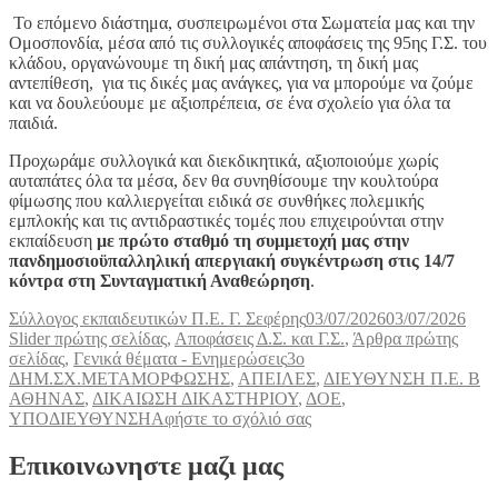
Το επόμενο διάστημα, συσπειρωμένοι στα Σωματεία μας και την
Ομοσπονδία, μέσα από τις συλλογικές αποφάσεις της 95ης Γ.Σ. του
κλάδου, οργανώνουμε τη δική μας απάντηση, τη δική μας
αντεπίθεση, για τις δικές μας ανάγκες, για να μπορούμε να ζούμε
και να δουλεύουμε με αξιοπρέπεια, σε ένα σχολείο για όλα τα
παιδιά.
Προχωράμε συλλογικά και διεκδικητικά, αξιοποιούμε χωρίς
αυταπάτες όλα τα μέσα, δεν θα συνηθίσουμε την κουλτούρα
φίμωσης που καλλιεργείται ειδικά σε συνθήκες πολεμικής
εμπλοκής και τις αντιδραστικές τομές που επιχειρούνται στην
εκπαίδευση
με πρώτο σταθμό τη συμμετοχή μας στην
πανδημοσιοϋπαλληλική απεργιακή συγκέντρωση στις 14/7
κόντρα στη Συνταγματική Αναθεώρηση
.
Συντάκτης
Δημοσιεύτηκε
Κατη
Σύλλογος εκπαιδευτικών Π.Ε. Γ. Σεφέρης
03/07/2026
03/07/2026
την
Slider πρώτης σελίδας
,
Αποφάσεις Δ.Σ. και Γ.Σ.
,
Άρθρα πρώτης
Ετικέτες
σελίδας
,
Γενικά θέματα - Ενημερώσεις
3ο
ΔΗΜ.ΣΧ.ΜΕΤΑΜΟΡΦΩΣΗΣ
,
ΑΠΕΙΛΕΣ
,
ΔΙΕΥΘΥΝΣΗ Π.Ε. Β
ΑΘΗΝΑΣ
,
ΔΙΚΑΙΩΣΗ ΔΙΚΑΣΤΗΡΙΟΥ
,
ΔΟΕ
,
στο
ΥΠΟΔΙΕΥΘΥΝΣΗ
Αφήστε το σχόλιό σας
ΟΙ
ΑΠΕΙΛΕΣ
Επικοινωνηστε μαζι μας
ΚΑΙ
ΟΙ