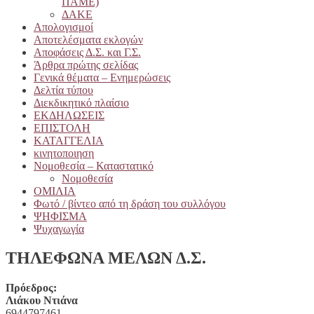
ΠΑΜΕ)
ΔΑΚΕ
Απολογισμοί
Αποτελέσματα εκλογών
Αποφάσεις Δ.Σ. και Γ.Σ.
Άρθρα πρώτης σελίδας
Γενικά θέματα – Ενημερώσεις
Δελτία τύπου
Διεκδικητικό πλαίσιο
ΕΚΔΗΛΩΣΕΙΣ
ΕΠΙΣΤΟΛΗ
ΚΑΤΑΓΓΕΛΙΑ
κινητοποιηση
Νομοθεσία – Καταστατικό
Νομοθεσία
ΟΜΙΛΙΑ
Φωτό / βίντεο από τη δράση του συλλόγου
ΨΗΦΙΣΜΑ
Ψυχαγωγία
ΤΗΛΕΦΩΝΑ ΜΕΛΩΝ Δ.Σ.
Πρόεδρος:
Λιάκου Ντιάνα
6944797461