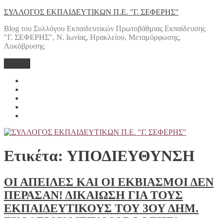
Μετάβαση
ΣΥΛΛΟΓΟΣ ΕΚΠΑΙΔΕΥΤΙΚΩΝ Π.Ε. "Γ. ΣΕΦΕΡΗΣ"
στο
Blog του Συλλόγου Εκπαιδευτικών Πρωτοβάθμιας Εκπαίδευσης
περιεχόμενο
"Γ. ΣΕΦΕΡΗΣ", Ν. Ιωνίας, Ηρακλείου, Μεταμόρφωσης,
Λυκόβρυσης
Μενού
Yelp
Facebook
Twitter
Instagram
Email
Ετικέτα:
ΥΠΟΔΙΕΥΘΥΝΣΗ
ΟΙ ΑΠΕΙΛΕΣ ΚΑΙ ΟΙ ΕΚΒΙΑΣΜΟΙ ΔΕΝ
ΠΕΡΑΣΑΝ! ΔΙΚΑΙΩΣΗ ΓΙΑ ΤΟΥΣ
ΕΚΠΑΙΔΕΥΤΙΚΟΥΣ ΤΟΥ 3ΟΥ ΔΗΜ.