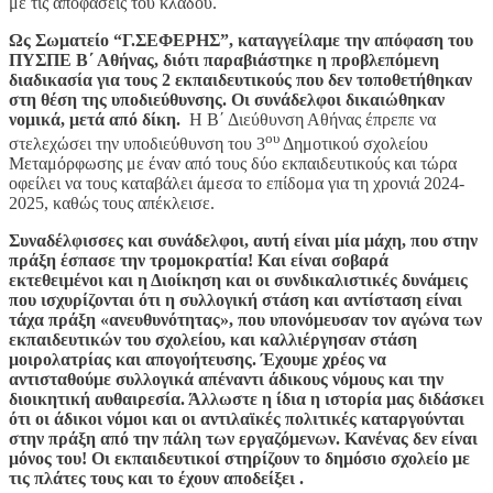
με τις αποφάσεις του κλάδου.
Ως Σωματείο “Γ.ΣΕΦΕΡΗΣ”, καταγγείλαμε την απόφαση του
ΠΥΣΠΕ Β΄ Αθήνας, διότι παραβιάστηκε η προβλεπόμενη
διαδικασία για τους 2 εκπαιδευτικούς που δεν τοποθετήθηκαν
στη θέση της υποδιεύθυνσης. Οι συνάδελφοι δικαιώθηκαν
νομικά, μετά από δίκη.
Η Β΄ Διεύθυνση Αθήνας έπρεπε να
ου
στελεχώσει την υποδιεύθυνση του 3
Δημοτικού σχολείου
Μεταμόρφωσης με έναν από τους δύο εκπαιδευτικούς και τώρα
οφείλει να τους καταβάλει άμεσα το επίδομα για τη χρονιά 2024-
2025, καθώς τους απέκλεισε.
Συναδέλφισσες και συνάδελφοι, αυτή είναι μία μάχη, που στην
πράξη έσπασε την τρομοκρατία! Και είναι σοβαρά
εκτεθειμένοι και η Διοίκηση και οι συνδικαλιστικές δυνάμεις
που ισχυρίζονται ότι η συλλογική στάση και αντίσταση είναι
τάχα πράξη «ανευθυνότητας», που υπονόμευσαν τον αγώνα των
εκπαιδευτικών του σχολείου, και καλλιέργησαν στάση
μοιρολατρίας και απογοήτευσης. Έχουμε χρέος να
αντισταθούμε συλλογικά απέναντι άδικους νόμους και την
διοικητική αυθαιρεσία. Άλλωστε η ίδια η ιστορία μας διδάσκει
ότι οι άδικοι νόμοι και οι αντιλαϊκές πολιτικές καταργούνται
στην πράξη από την πάλη των εργαζόμενων. Κανένας δεν είναι
μόνος του! Οι εκπαιδευτικοί στηρίζουν το δημόσιο σχολείο με
τις πλάτες τους και το έχουν αποδείξει .