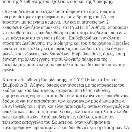
τόσο της Διεύθυνσης του σχολείου, όσο και της Διοίκησης.
Οι εκπαιδευτικοί του σχολείου στάθηκαν στο ύψος τους και
υπερασπίστηκαν την απόφαση της συνεδρίασης του ΣΔ, που
τασσόταν με τα ενιαία κείμενα. Αν και οι αιτήσεις των 2
εκπαιδευτικών ήταν αποδεκτές, το ΠΥΣΠΕ Β΄ Αθήνας, αποφάσισε
να τοποθετήσει ως υποδιευθύντρια μια τρίτη συνάδελφο, που δεν
είχε κάνει καν αίτηση για τη θέση. Επιβεβαιώθηκε η ανάλγητη
στάση της Διεύθυνσης, της Διοίκησης και του Υπουργείου Παιδείας
απέναντι στις συλλογικές αποφάσεις του κλάδου, στις ελεύθερες
φωνές και ενέργειες των δασκάλων. Επιβεβαιώθηκε, όμως
,
και η
δύναμη της αλληλεγγύης, της συλλογικής πάλης και της
διεκδίκησης μετο νικηφόρο αποτέλεσμα που δικαίωσε αυτόν τον
αγώνα.
Κατά τον Διευθυντή Εκπαίδευσης, το ΠΥΣΠΕ και το Τοπικό
Συμβούλιο Β΄ Αθήνας, όποιος συντάσσεται με τις αποφάσεις του
κλάδου και του Σωματείου, εξαιρείται από θέση ευθύνης,
ερμηνεύοντας νόμους κατά το δοκούν και ανοίγοντας επικίνδυνους
δρόμους για την καταπάτηση των εργασιακών μας δικαιωμάτων.
Οι ενέργειές τους ήταν και είναι αυταρχικές, αντιδεοντολογικές και
απαξιωτικές προς τους συναδέλφους, αλλά και προς όλο τον κλάδο
των εκπαιδευτικών. Αυτό αποδείχτηκε, εξάλλου, και με την
τελευταία καταγγελία του Σωματείου, όταν κλήθηκαν και
«ανακρίθηκαν» προϊσταμένες και διευθυντές για τη στάση των ΣΔ