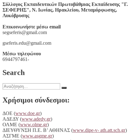
Σύλλογος Εκπαιδευτικών Πρωτοβάθμιας Εκπαίδευσης "Γ.
ΕΚΒΙΑΣΜΟΙ
ΣΕΦΕΡΗΣ", Ν. Ιωνίας, Ηρακλείου, Μεταμόρφωσης,
ΔΕΝ
Λυκόβρυσης
ΠΕΡΑΣΑΝ!
ΔΙΚΑΙΩΣΗ
Επικοινωνήστε μέσω email
ΓΙΑ
segseferis@gmail.com
ΤΟΥΣ
ΕΚΠΑΙΔΕΥΤΙΚΟΥΣ
gseferis.edu@gmail.com
ΤΟΥ
3ΟΥ
Μέσω τηλεφώνου
ΔΗΜ.
6944797461-
ΣΧΟΛΕΙΟΥ
ΜΕΤΑΜΟΡΦΩΣΗΣ!
Search
ΚΑΝΕΝΑΣ
ΔΕΝ
ΕΙΝΑΙ
Αναζήτηση
ΜΟΝΟΣ
Αναζήτηση
για:
ΤΟΥ!
Χρήσιμοι σύνδεσμοι:
ΔΟΕ (
www.doe.gr
)
ΑΔΕΔΥ (
www.adedy.gr
)
ΟΛΜΕ (
www.olme.gr
)
ΔΙΕΥΘΥΝΣΗ Π.Ε. Β’ ΑΘΗΝΑΣ (
www.dipe-v- ath.att.sch.gr
)
ΑΣΓΜΕ (
www.asgme.gr
)