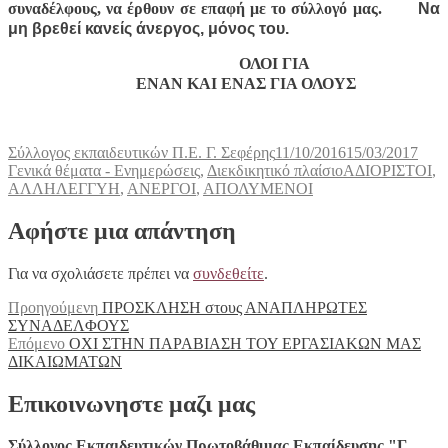
συναδέλφους, να έρθουν σε επαφή με το σύλλογό μας.
Να
μη βρεθεί κανείς άνεργος, μόνος του.
ΟΛΟΙ ΓΙΑ
ΕΝΑΝ ΚΑΙ ΕΝΑΣ ΓΙΑ ΟΛΟΥΣ
Συντάκτης
Δημοσιεύτηκε
Κατη
Σύλλογος εκπαιδευτικών Π.Ε. Γ. Σεφέρης
11/10/2016
15/03/2017
την
Ετικέτες
Γενικά θέματα - Ενημερώσεις
,
Διεκδικητικό πλαίσιο
ΑΔΙΟΡΙΣΤΟΙ
,
ΑΛΛΗΛΕΓΓΥΗ
,
ΑΝΕΡΓΟΙ
,
ΑΠΟΛΥΜΕΝΟΙ
Αφήστε μια απάντηση
Για να σχολιάσετε πρέπει να
συνδεθείτε
.
Πλοήγηση
Προηγούμενο
Προηγούμενη
ΠΡΟΣΚΛΗΣΗ στους ΑΝΑΠΛΗΡΩΤΕΣ
άρθρο:
ΣΥΝΑΔΕΛΦΟΥΣ
άρθρων
Επόμενο
Επόμενο
ΟΧΙ ΣΤΗΝ ΠΑΡΑΒΙΑΣΗ ΤΟΥ ΕΡΓΑΣΙΑΚΩΝ ΜΑΣ
άρθρο:
ΔΙΚΑΙΩΜΑΤΩΝ
Επικοινωνηστε μαζι μας
Σύλλογος Εκπαιδευτικών Πρωτοβάθμιας Εκπαίδευσης "Γ.