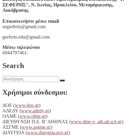
ΣΕΦΕΡΗΣ", Ν. Ιωνίας, Ηρακλείου, Μεταμόρφωσης,
Λυκόβρυσης
Επικοινωνήστε μέσω email
segseferis@gmail.com
gseferis.edu@gmail.com
Μέσω τηλεφώνου
6944797461-
Search
Αναζήτηση
Αναζήτηση
για:
Χρήσιμοι σύνδεσμοι:
ΔΟΕ (
www.doe.gr
)
ΑΔΕΔΥ (
www.adedy.gr
)
ΟΛΜΕ (
www.olme.gr
)
ΔΙΕΥΘΥΝΣΗ Π.Ε. Β’ ΑΘΗΝΑΣ (
www.dipe-v- ath.att.sch.gr
)
ΑΣΓΜΕ (
www.asgme.gr
)
ΔΙΑΥΓΕΙA (
www.diavgeia.gov.gr
)