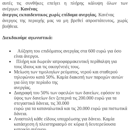
αυτές τις συνθήκες επείγει η πλήρης κάλυψη όλων των
ανέργων.
Κανένας
άνεργος εκπαιδευτικος χωρίς επίδομα ανεργίας
. Κανένας
άνεργος της περιοχής μας να μη βρεθεί απροστάτευτος, χωρίς
βοήθεια.
Διεκδικούμε αγωνιστικά:
Αύξηση του επιδόματος ανεργίας στα 600 ευρώ για όσο
είναι άνεργοι.
Πλήρη και δωρεάν ιατροφαρμακευτική περίθαλψη για
τους ίδιους και τις οικογένειές τους.
Μείωση των τιμολογίων ρεύματος, νερού και σταθερού
τηλεφώνου κατά 50%. Καμία διακοπή των παροχών αυτών
για όλη την περίοδο της
ανεργίας.
Διαγραφή του 50% των οφειλών των δανείων, εφόσον το
ύψος των δανείων δεν ξεπερνά τις 200.000 ευρώ για τα
στεγαστικά δάνεια, τις 30.000
ευρώ για τα καταναλωτικά και τις 20.000 ευρώ για πιστωτικά
δάνεια.
Αναστολή κάθε είδους υποχρέωσης για δάνειο. Καμία
κατάσχεση ή πλειστηριασμό σε κύρια ή δευτερεύουσα
κατοικία ανέργου.