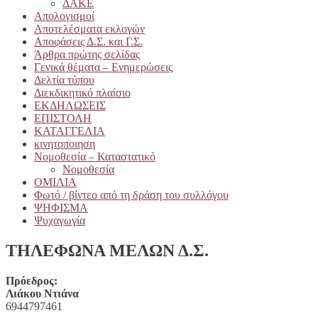
ΔΑΚΕ
Απολογισμοί
Αποτελέσματα εκλογών
Αποφάσεις Δ.Σ. και Γ.Σ.
Άρθρα πρώτης σελίδας
Γενικά θέματα – Ενημερώσεις
Δελτία τύπου
Διεκδικητικό πλαίσιο
ΕΚΔΗΛΩΣΕΙΣ
ΕΠΙΣΤΟΛΗ
ΚΑΤΑΓΓΕΛΙΑ
κινητοποιηση
Νομοθεσία – Καταστατικό
Νομοθεσία
ΟΜΙΛΙΑ
Φωτό / βίντεο από τη δράση του συλλόγου
ΨΗΦΙΣΜΑ
Ψυχαγωγία
ΤΗΛΕΦΩΝΑ ΜΕΛΩΝ Δ.Σ.
Πρόεδρος:
Λιάκου Ντιάνα
6944797461