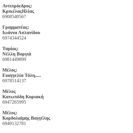
Αντιπρόεδρος:
ΚρικέλαςΗλίας
6908540567
Γραμματέας:
Ιωάννα Ασλανίδου
6974344524
Ταμίας:
Νέλλη Βοργιά
6981449899
Μέλος:
Ευαγγελία Τόλη.....
6978514137
Μέλος
Κατωπόδη Κυριακή
6947265995
Μέλος:
Κορδολαίμης Βαγγέλης
6949132781